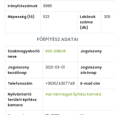
Irányítószámok
9985
Népesség (fő)
523
Lakások
305
száma
(db)
FŐÉPÍTÉSZ ADATAI
Szakmagyakorló
KISS GÁBOR
Jogviszony
neve
Jogviszony
2021-03-01
Jogviszony
kezdőnap
zárónap
Telefonszám
+3630/4307748
E-mail cím
Nyilvántartó
Vas Vármegyei Építész Kamara
területi építész
kamara