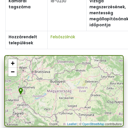
Kamarai
18-0230
Vizsga
tagszáma
megszerzésének,
mentesség
megállapításána
időpontja
Hozzárendelt
Felsőszölnök
települések
+
−
Leaflet
| ©
OpenStreetMap
contributors