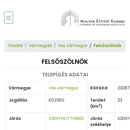
Főoldal
Vármegyék
Vas vármegye
Felsőszölnök
FELSŐSZÖLNÖK
TELEPÜLÉS ADATAI
Vármegye
Vas vármegye
KSH kód
23287
Jogállás
KÖZSÉG
Terület
23
2
(km
)
Járás
SZENTGOTTHÁRDI
Járás
SZEN
székhelye