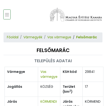
Főoldal
Vármegyék
Vas vármegye
Felsőmarác
FELSŐMARÁC
TELEPÜLÉS ADATAI
Vármegye
Vas
KSH kód
29841
vármegye
Jogállás
KÖZSÉG
Terület
17
2
(km
)
Járás
KÖRMENDI
Járás
KÖRMEND