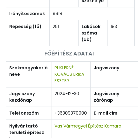
székhelye
Irányítószámok
9918
Népesség (fő)
251
Lakások
183
száma
(db)
FŐÉPÍTÉSZ ADATAI
Szakmagyakorló
PUKLERNÉ
Jogviszony
neve
KOVÁCS ERIKA
ESZTER
Jogviszony
2024-12-30
Jogviszony
kezdőnap
zárónap
Telefonszám
+36309370900
E-mail cím
Nyilvántartó
Vas Vármegyei Építész Kamara
területi építész