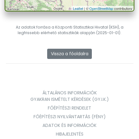
Leaflet
| ©
OpenStreetMap
contributors
Az adatok forrása a Központi Statisztikai Hivatal (KSH), a
legfrissebb elérhető statisztikák alapján (2025-01-01).
Vissza a főoldalra
ÁLTALÁNOS INFORMÁCIÓK
GYAKRAN ISMÉTELT KÉRDÉSEK (GY.I.K.)
FŐÉPÍTÉSZI RENDELET
FŐÉPÍTÉSZI NYILVÁNTARTÁS (FÉNY)
ADATOK ÉS INFORMÁCIÓK
HIBAJELENTÉS