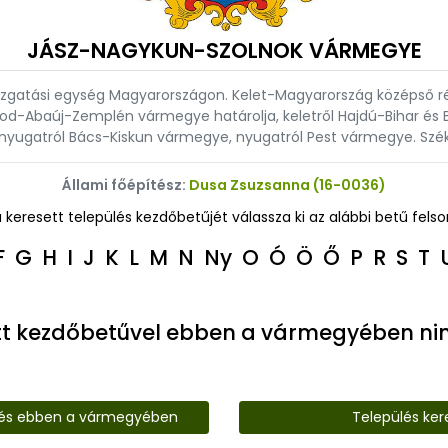
JÁSZ-NAGYKUN-SZOLNOK VÁRMEGYE
atási egység Magyarországon. Kelet-Magyarország középső részé
rsod-Abaúj-Zemplén vármegye határolja, keletről Hajdú-Bihar é
nyugatról Bács-Kiskun vármegye, nyugatról Pest vármegye. Székh
Állami főépítész:
Dusa Zsuzsanna (16-0036)
a keresett település kezdőbetűjét válassza ki az alábbi betű felso
F
G
H
I
J
K
L
M
N
Ny
O
Ó
Ö
Ő
P
R
S
T
tt kezdőbetűvel ebben a vármegyében nin
lés ebben a vármegyében
Település ker