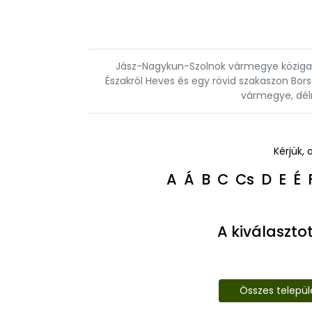
Jász-Nagykun-Szolnok vármegye közigazg
Északról Heves és egy rövid szakaszon Bo
vármegye, dél
Kérjük, 
A
Á
B
C
Cs
D
E
É
A kiválaszto
Összes telepü