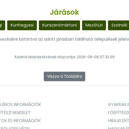
Járások
i
Kunhegyesi
Kunszentmártoni
Mezőtúri
Szolnoki
evezésére kattintva az adott járásban található települések jele
Adatok lekérdezésének időpontja: 2026-08-08 07:32:09
Vissza a főoldalra
ALÁNOS INFORMÁCIÓK
GYAKRAN IS
ÍTÉSZI RENDELET
FŐÉPÍTÉSZ
TOK ÉS INFORMÁCIÓK
HIBAJELEN
SOLATFELVÉTEL
MAGYAR É