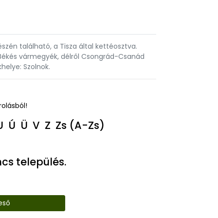
n található, a Tisza által kettéosztva.
s Békés vármegyék, délről Csongrád-Csanád
elye: Szolnok.
rolásból!
U
Ú
Ü
V
Z
Zs
(A-Zs)
cs település.
eső