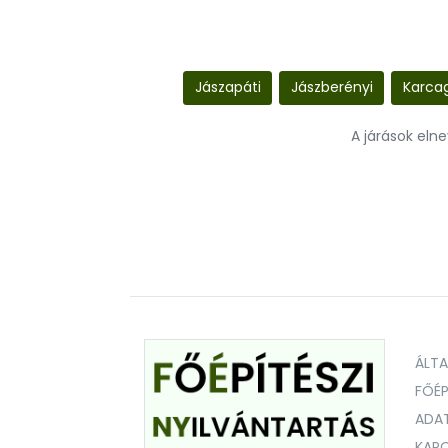
Jászapáti
Jászberényi
Karcag
A járások eln
ÁLT
FŐÉP
ADA
KAPC