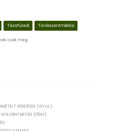
Tiszafüredi
Törökszentmiklósi
nnek csak meg.
MÉTELT KÉRDÉSEK (GY.I.K.)
I NYILVÁNTARTÁS (FÉNY)
TÉS
PÍTÉSZ KAMARA