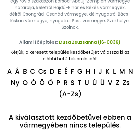
egy rövid szakaszon Borsod-Abaúj-Zemplén vármegye
határolja, keletről Hajdú-Bihar és Békés vármegyék,
délről Csongrád-Csanád vármegye, délnyugatról Bács-
Kiskun vármegye, nyugatról Pest vármegye. Székhelye:
Szolnok.
Állami főépítész:
Dusa Zsuzsanna (16-0036)
Kérjük, a keresett település kezdőbetűjét válassza ki az
alábbi betű felsorolásból!
A
Á
B
C
Cs
D
E
É
F
G
H
I
J
K
L
M
N
Ny
O
Ó
Ö
Ő
P
R
S
T
U
Ú
Ü
V
Z
Zs
(A-Zs)
A kiválasztott kezdőbetűvel ebben a
vármegyében nincs település.