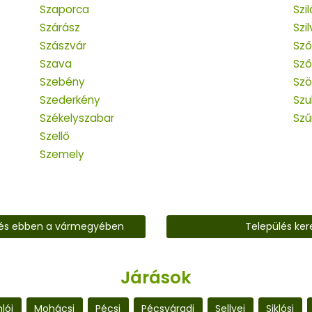
Szaporca
Szi
Szárász
Szi
Szászvár
Sző
Szava
Sző
Szebény
Szö
Szederkény
Szu
Székelyszabar
Szű
Szellő
Szemely
lés ebben a vármegyében
Település ker
Járások
lói
Mohácsi
Pécsi
Pécsváradi
Sellyei
Siklósi