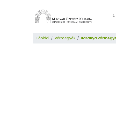
A 
Főoldal
Vármegyék
Baranya vármegy