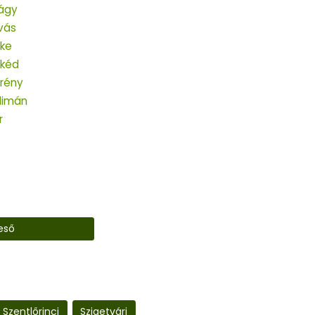
lágy
lvás
ke
kéd
rény
limán
r
eső
Szentlőrinci
Szigetvári