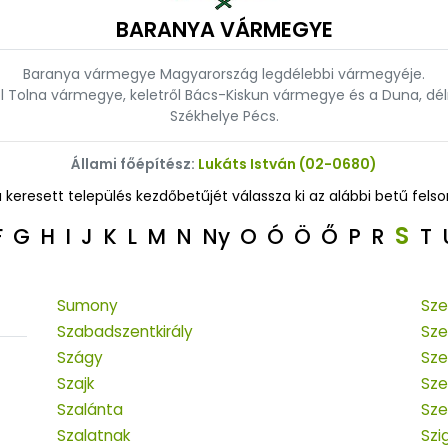
BARANYA VÁRMEGYE
Baranya vármegye Magyarország legdélebbi vármegyéje.
Tolna vármegye, keletről Bács-Kiskun vármegye és a Duna, délrő
Székhelye Pécs.
Állami főépítész:
Lukáts István (02-0680)
a keresett település kezdőbetűjét válassza ki az alábbi betű felso
S
F
G
H
I
J
K
L
M
N
Ny
O
Ó
Ö
Ő
P
R
T
Sumony
Sze
Szabadszentkirály
Sze
Szágy
Sze
Szajk
Sze
Szalánta
Sze
Szalatnak
Szi