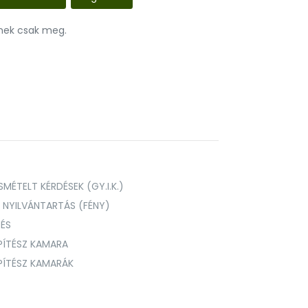
nnek csak meg.
MÉTELT KÉRDÉSEK (GY.I.K.)
I NYILVÁNTARTÁS (FÉNY)
TÉS
PÍTÉSZ KAMARA
ÉPÍTÉSZ KAMARÁK