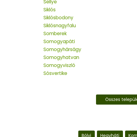
Sellye
Siklós
Siklósbodony
Siklósnagyfalu
Somberek
Somogyapáti
Somogyhárságy
Somogyhatvan
Somogyviszló
Sósvertike
Összes telepü
Bólyi
Hegyháti
Kom