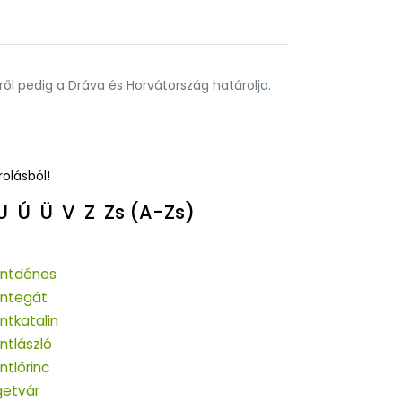
l pedig a Dráva és Horvátország határolja.
rolásból!
U
Ú
Ü
V
Z
Zs
(A-Zs)
ntdénes
ntegát
ntkatalin
ntlászló
ntlőrinc
getvár