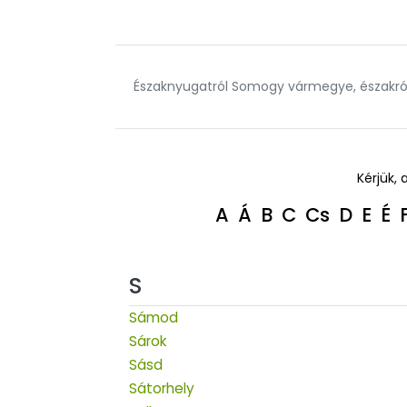
Északnyugatról Somogy vármegye, északról 
Kérjük, 
A
Á
B
C
Cs
D
E
É
S
Sámod
Sárok
Sásd
Sátorhely