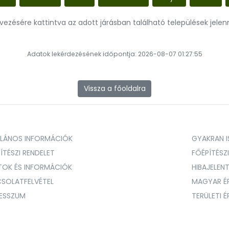
evezésére kattintva az adott járásban található települések jele
Adatok lekérdezésének időpontja: 2026-08-07 01:27:55
Vissza a főoldalra
ALÁNOS INFORMÁCIÓK
GYAKRAN IS
ÍTÉSZI RENDELET
FŐÉPÍTÉSZ
TOK ÉS INFORMÁCIÓK
HIBAJELEN
SOLATFELVÉTEL
MAGYAR É
RESSZUM
TERÜLETI 