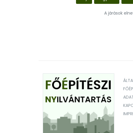
A járások eln
ÁLT
FŐÉP
ADA
KAPC
IMP