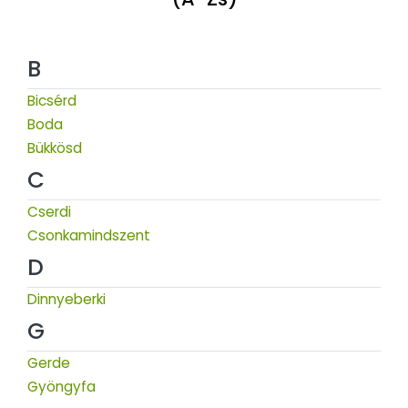
B
Bicsérd
Boda
Bükkösd
C
Cserdi
Csonkamindszent
D
Dinnyeberki
G
Gerde
Gyöngyfa