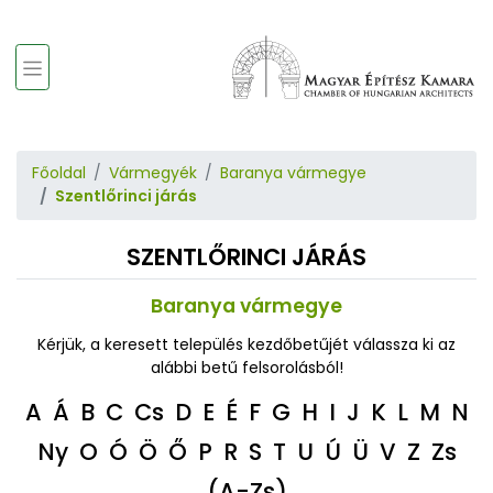
Főoldal
Vármegyék
Baranya vármegye
Szentlőrinci járás
SZENTLŐRINCI JÁRÁS
Baranya vármegye
Kérjük, a keresett település kezdőbetűjét válassza ki az
alábbi betű felsorolásból!
A
Á
B
C
Cs
D
E
É
F
G
H
I
J
K
L
M
N
Ny
O
Ó
Ö
Ő
P
R
S
T
U
Ú
Ü
V
Z
Zs
(A-Zs)