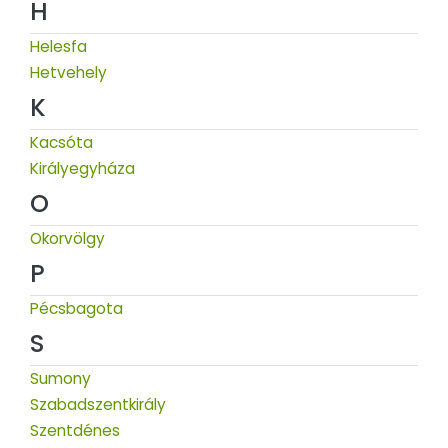
H
Helesfa
Hetvehely
K
Kacsóta
Királyegyháza
O
Okorvölgy
P
Pécsbagota
S
Sumony
Szabadszentkirály
Szentdénes