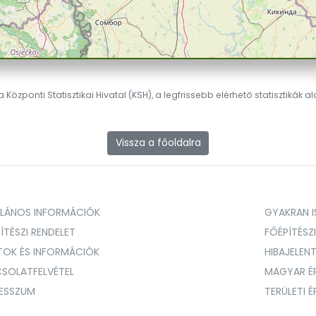
 Központi Statisztikai Hivatal (KSH), a legfrissebb elérhető statisztikák a
Vissza a főoldalra
ALÁNOS INFORMÁCIÓK
GYAKRAN IS
ÍTÉSZI RENDELET
FŐÉPÍTÉSZ
TOK ÉS INFORMÁCIÓK
HIBAJELEN
SOLATFELVÉTEL
MAGYAR É
RESSZUM
TERÜLETI 