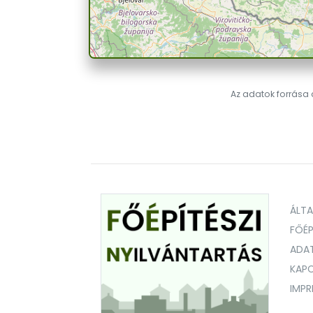
Az adatok forrása a
ÁLT
FŐÉP
ADA
KAPC
IMP