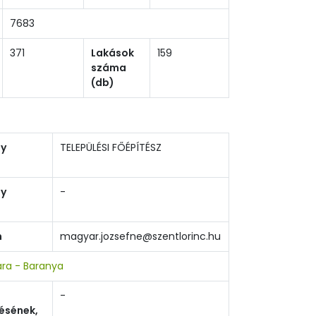
7683
371
Lakások
159
száma
(db)
ny
TELEPÜLÉSI FŐÉPÍTÉSZ
ny
-
m
magyar.jozsefne@szentlorinc.hu
ara - Baranya
-
ésének,