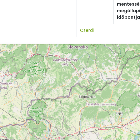
mentessé
megállap
időpontja
Cserdi