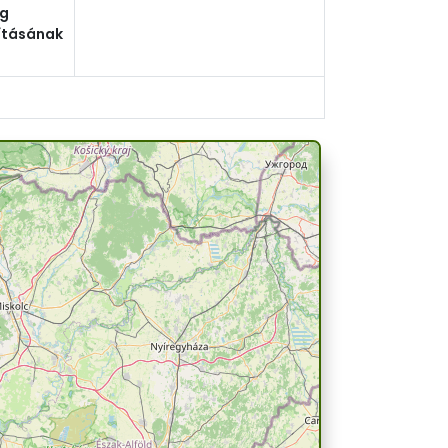
g
ításának