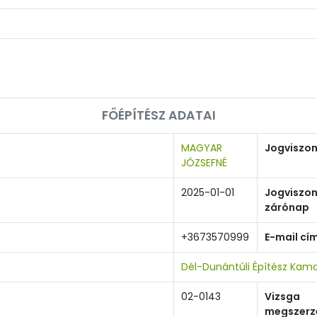
FŐÉPÍTÉSZ ADATAI
MAGYAR
Jogviszo
JÓZSEFNÉ
2025-01-01
Jogviszo
zárónap
+3673570999
E-mail cí
Dél-Dunántúli Építész Kam
02-0143
Vizsga
megszerz