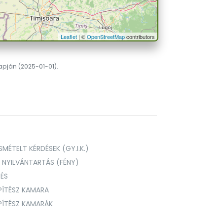
Leaflet
| ©
OpenStreetMap
contributors
lapján (2025-01-01).
MÉTELT KÉRDÉSEK (GY.I.K.)
I NYILVÁNTARTÁS (FÉNY)
TÉS
PÍTÉSZ KAMARA
ÉPÍTÉSZ KAMARÁK