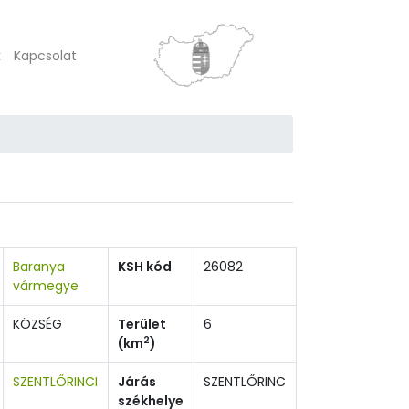
k
Kapcsolat
Baranya
KSH kód
26082
vármegye
KÖZSÉG
Terület
6
2
(km
)
SZENTLŐRINCI
Járás
SZENTLŐRINC
székhelye