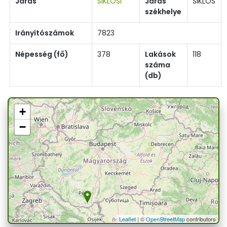
Járás
SIKLÓSI
Járás
SIKLÓS
székhelye
Irányítószámok
7823
Népesség (fő)
378
Lakások
118
száma
(db)
+
−
Leaflet
| ©
OpenStreetMap
contributors