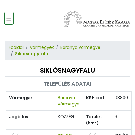
Főoldal
Vármegyék
Baranya vármegye
Siklósnagyfalu
SIKLÓSNAGYFALU
TELEPÜLÉS ADATAI
Vármegye
Baranya
KSH kód
08800
vármegye
Jogállás
KÖZSÉG
Terület
9
2
(km
)