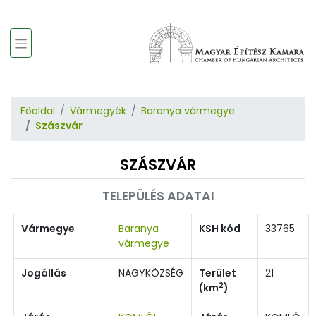
Főoldal
Vármegyék
Baranya vármegye
Szászvár
SZÁSZVÁR
TELEPÜLÉS ADATAI
Vármegye
Baranya
KSH kód
33765
vármegye
Jogállás
NAGYKÖZSÉG
Terület
21
2
(km
)