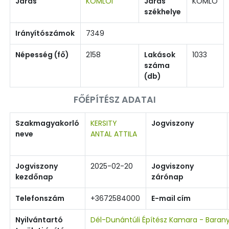
Járás
KOMLÓI
Járás
KOMLÓ
székhelye
Irányítószámok
7349
Népesség (fő)
2158
Lakások
1033
száma
(db)
FŐÉPÍTÉSZ ADATAI
Szakmagyakorló
KERSITY
Jogviszony
neve
ANTAL ATTILA
Jogviszony
2025-02-20
Jogviszony
kezdőnap
zárónap
Telefonszám
+3672584000
E-mail cím
Nyilvántartó
Dél-Dunántúli Építész Kamara - Baran