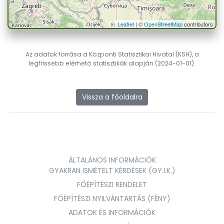
Leaflet
| ©
OpenStreetMap
contributors
Az adatok forrása a Központi Statisztikai Hivatal (KSH), a
legfrissebb elérhető statisztikák alapján (2024-01-01).
Vissza a főoldalra
ÁLTALÁNOS INFORMÁCIÓK
GYAKRAN ISMÉTELT KÉRDÉSEK (GY.I.K.)
FŐÉPÍTÉSZI RENDELET
FŐÉPÍTÉSZI NYILVÁNTARTÁS (FÉNY)
ADATOK ÉS INFORMÁCIÓK