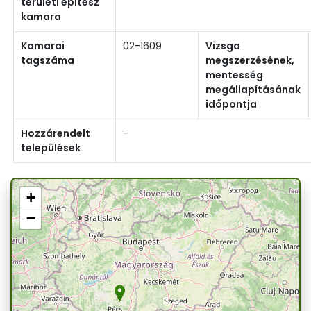
területi építész
kamara
Kamarai
02-1609
Vizsga
tagszáma
megszerzésének,
mentesség
megállapításának
időpontja
Hozzárendelt
-
települések
+
−