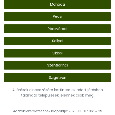
Mohácsi
Pécsi
Pécsváradi
Sellyei
Siklósi
Szentlőrinci
Szigetvári
A járások elnevezésére kattintva az adott járásban
található települések jelennek csak meg.
Adatok lekérdezésének időpontja: 2026-08-07 06:52:29