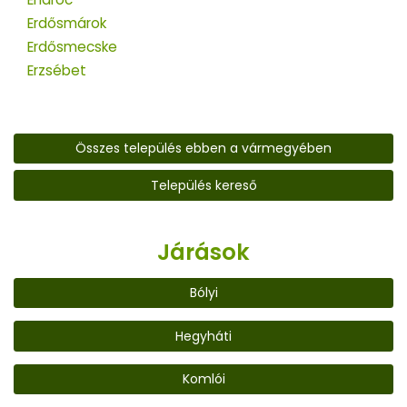
Erdősmárok
Erdősmecske
Erzsébet
Összes település ebben a vármegyében
Település kereső
Járások
Bólyi
Hegyháti
Komlói