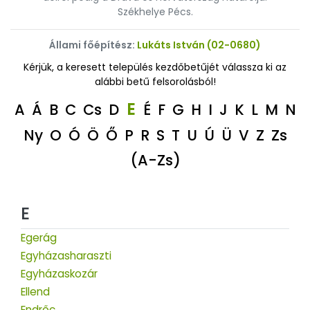
Székhelye Pécs.
Állami főépítész:
Lukáts István (02-0680)
Kérjük, a keresett település kezdőbetűjét válassza ki az
alábbi betű felsorolásból!
E
A
Á
B
C
Cs
D
É
F
G
H
I
J
K
L
M
N
Ny
O
Ó
Ö
Ő
P
R
S
T
U
Ú
Ü
V
Z
Zs
(A-Zs)
E
Egerág
Egyházasharaszti
Egyházaskozár
Ellend
Endrőc