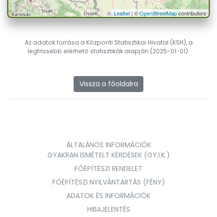
Leaflet
| ©
OpenStreetMap
contributors
Az adatok forrása a Központi Statisztikai Hivatal (KSH), a
legfrissebb elérhető statisztikák alapján (2025-01-01).
Vissza a főoldalra
ÁLTALÁNOS INFORMÁCIÓK
GYAKRAN ISMÉTELT KÉRDÉSEK (GY.I.K.)
FŐÉPÍTÉSZI RENDELET
FŐÉPÍTÉSZI NYILVÁNTARTÁS (FÉNY)
ADATOK ÉS INFORMÁCIÓK
HIBAJELENTÉS