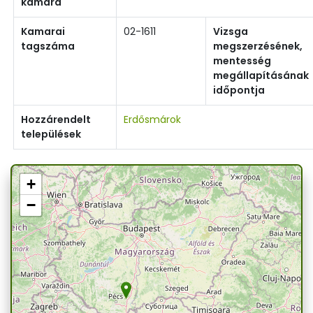
kamara
Kamarai
02-1611
Vizsga
tagszáma
megszerzésének,
mentesség
megállapításának
időpontja
Hozzárendelt
Erdősmárok
települések
+
−