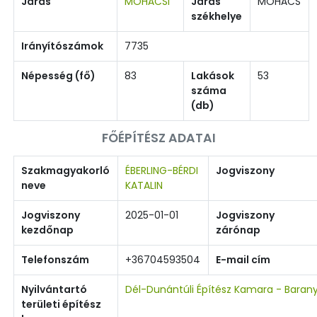
Járás
MOHÁCSI
Járás
MOHÁCS
székhelye
Irányítószámok
7735
Népesség (fő)
83
Lakások
53
száma
(db)
FŐÉPÍTÉSZ ADATAI
Szakmagyakorló
ÉBERLING-BÉRDI
Jogviszony
neve
KATALIN
Jogviszony
2025-01-01
Jogviszony
kezdőnap
zárónap
Telefonszám
+36704593504
E-mail cím
Nyilvántartó
Dél-Dunántúli Építész Kamara - Baran
területi építész