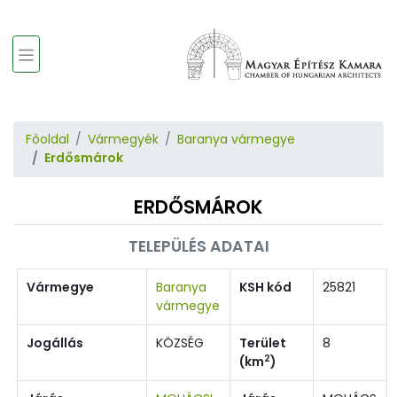
Főoldal
Vármegyék
Baranya vármegye
Erdősmárok
ERDŐSMÁROK
TELEPÜLÉS ADATAI
Vármegye
Baranya
KSH kód
25821
vármegye
Jogállás
KÖZSÉG
Terület
8
2
(km
)