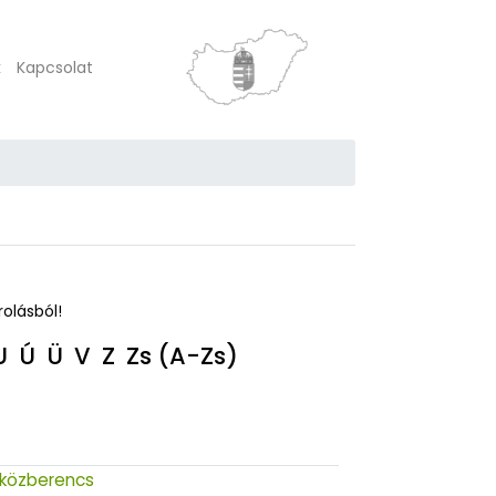
k
Kapcsolat
rolásból!
U
Ú
Ü
V
Z
Zs
(A-Zs)
közberencs