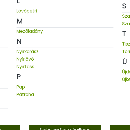
L
S
Lövőpetri
Sza
M
Sza
Mezőladány
T
N
Tis
Nyírkarász
Tor
Nyírlövő
Ú
Nyírtass
Új
P
Újk
Pap
Pátroha
ő
Szabolcs-Szatmár-Bereg