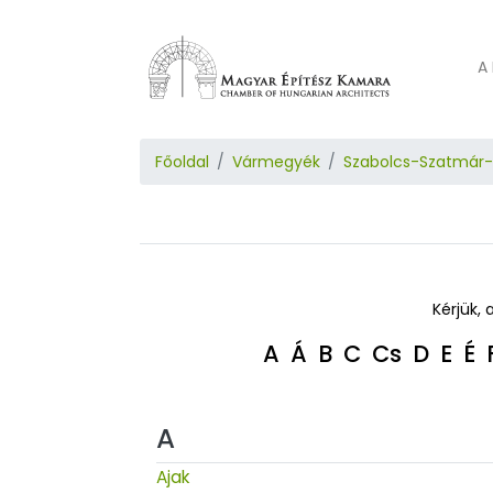
A 
Főoldal
Vármegyék
Szabolcs-Szatmár
Kérjük, 
A
Á
B
C
Cs
D
E
É
A
Ajak