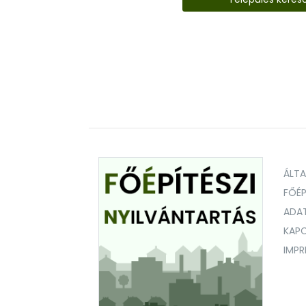
ÁLT
FŐÉP
ADA
KAPC
IMP