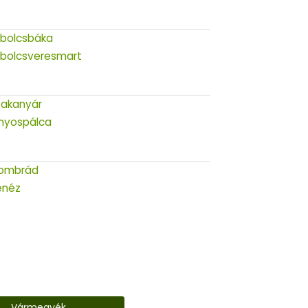
bolcsbáka
bolcsveresmart
zakanyár
nyospálca
dombrád
enéz
Vármegyék