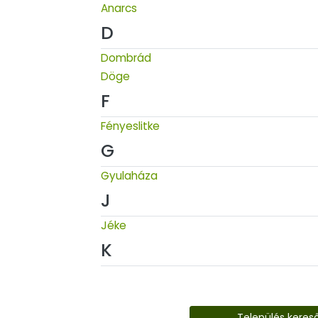
Anarcs
D
Dombrád
Döge
F
Fényeslitke
G
Gyulaháza
J
Jéke
K
Település keres