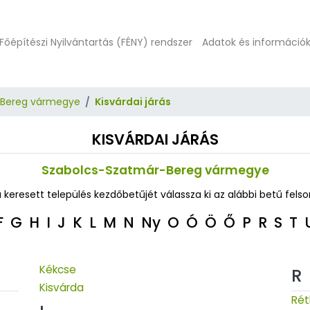
Főépítészi Nyilvántartás (FÉNY) rendszer
Adatok és információ
-Bereg vármegye
Kisvárdai járás
KISVÁRDAI JÁRÁS
Szabolcs-Szatmár-Bereg vármegye
a keresett település kezdőbetűjét válassza ki az alábbi betű felso
F
G
H
I
J
K
L
M
N
Ny
O
Ó
Ö
Ő
P
R
S
T
Kékcse
R
Kisvárda
Rét