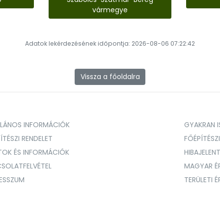
vármegye
Adatok lekérdezésének időpontja: 2026-08-06 07:22:42
Vissza a főoldalra
ALÁNOS INFORMÁCIÓK
GYAKRAN IS
ÍTÉSZI RENDELET
FŐÉPÍTÉSZ
TOK ÉS INFORMÁCIÓK
HIBAJELEN
SOLATFELVÉTEL
MAGYAR É
RESSZUM
TERÜLETI 