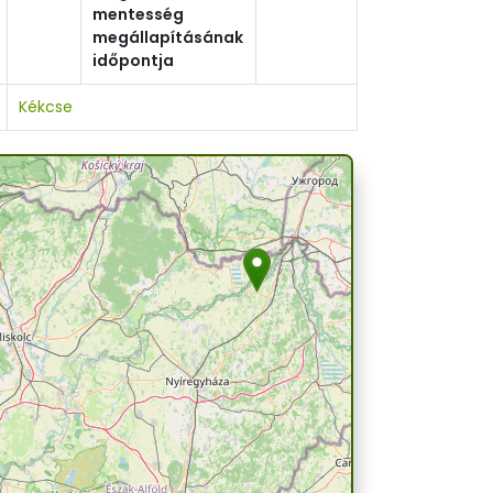
mentesség
megállapításának
időpontja
Kékcse