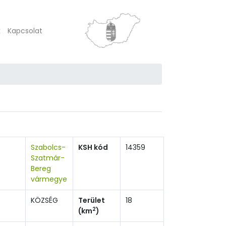
k
Kapcsolat
Szabolcs-
KSH kód
14359
Szatmár-
Bereg
vármegye
KÖZSÉG
Terület
18
2
(km
)