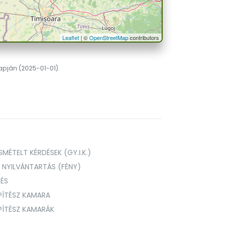
Leaflet
| ©
OpenStreetMap
contributors
lapján (2025-01-01).
MÉTELT KÉRDÉSEK (GY.I.K.)
I NYILVÁNTARTÁS (FÉNY)
TÉS
PÍTÉSZ KAMARA
ÉPÍTÉSZ KAMARÁK