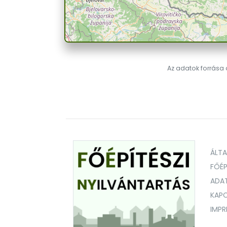
Az adatok forrása a
ÁLT
FŐÉP
ADA
KAPC
IMP