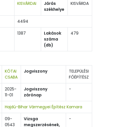
KISVÁRDAI
Járás
KISVÁRDA
székhelye
4494
1387
Lakások
479
száma
(db)
KÓTAI
Jogviszony
TELEPÜLÉSI
CSABA
FŐÉPÍTÉSZ
2025-
Jogviszony
-
11-01
zárónap
Hajdú-Bihar Vármegyei Építész Kamara
09-
Vizsga
-
0543
megszerzésének,