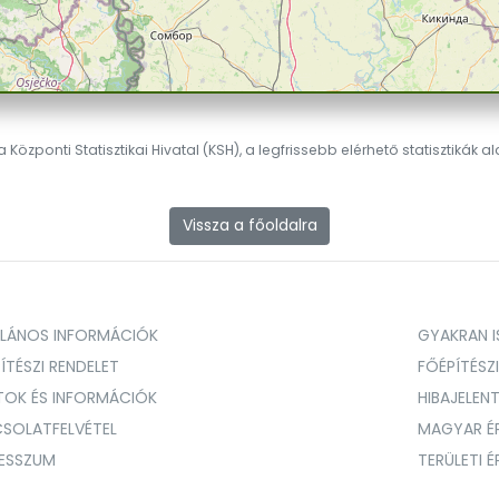
 Központi Statisztikai Hivatal (KSH), a legfrissebb elérhető statisztikák a
Vissza a főoldalra
ALÁNOS INFORMÁCIÓK
GYAKRAN IS
ÍTÉSZI RENDELET
FŐÉPÍTÉSZ
TOK ÉS INFORMÁCIÓK
HIBAJELEN
SOLATFELVÉTEL
MAGYAR É
RESSZUM
TERÜLETI 