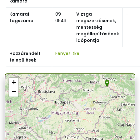
kamara
Kamarai
09-
Vizsga
-
tagszáma
0543
megszerzésének,
mentesség
megállapításának
időpontja
Hozzárendelt
Fényeslitke
települések
+
−