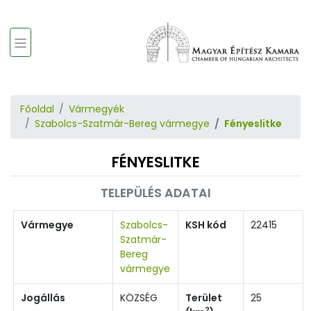
Főoldal
Vármegyék
Szabolcs-Szatmár-Bereg vármegye
Fényeslitke
FÉNYESLITKE
TELEPÜLÉS ADATAI
Vármegye
Szabolcs-
KSH kód
22415
Szatmár-
Bereg
vármegye
Jogállás
KÖZSÉG
Terület
25
2