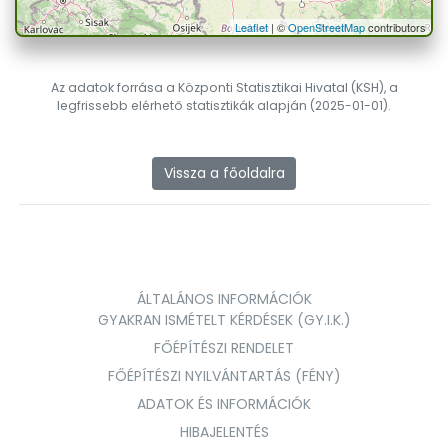
Leaflet
| ©
OpenStreetMap
contributors
Az adatok forrása a Központi Statisztikai Hivatal (KSH), a
legfrissebb elérhető statisztikák alapján (2025-01-01).
Vissza a főoldalra
ÁLTALÁNOS INFORMÁCIÓK
GYAKRAN ISMÉTELT KÉRDÉSEK (GY.I.K.)
FŐÉPÍTÉSZI RENDELET
FŐÉPÍTÉSZI NYILVÁNTARTÁS (FÉNY)
ADATOK ÉS INFORMÁCIÓK
HIBAJELENTÉS