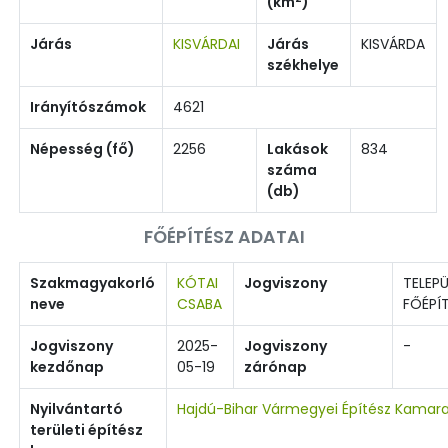
(km
)
Járás
KISVÁRDAI
Járás
KISVÁRDA
székhelye
Irányítószámok
4621
Népesség (fő)
2256
Lakások
834
száma
(db)
FŐÉPÍTÉSZ ADATAI
Szakmagyakorló
KÓTAI
Jogviszony
TELEPÜ
neve
CSABA
FŐÉPÍ
Jogviszony
2025-
Jogviszony
-
kezdőnap
05-19
zárónap
Nyilvántartó
Hajdú-Bihar Vármegyei Építész Kamar
területi építész