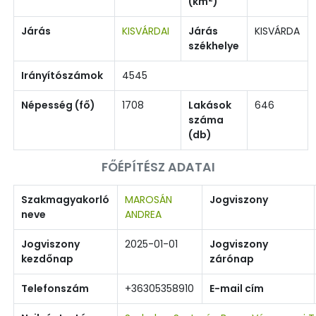
(km
)
Járás
KISVÁRDAI
Járás
KISVÁRDA
székhelye
Irányítószámok
4545
Népesség (fő)
1708
Lakások
646
száma
(db)
FŐÉPÍTÉSZ ADATAI
Szakmagyakorló
MAROSÁN
Jogviszony
neve
ANDREA
Jogviszony
2025-01-01
Jogviszony
kezdőnap
zárónap
Telefonszám
+36305358910
E-mail cím