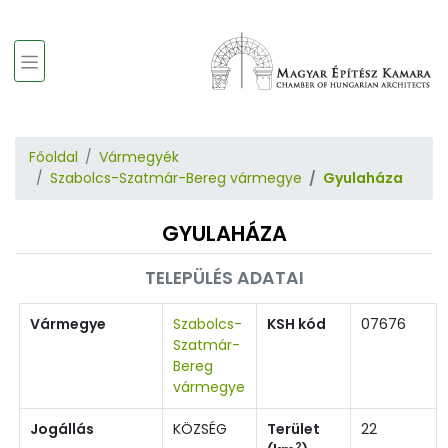
Főoldal
Vármegyék
Szabolcs-Szatmár-Bereg vármegye
Gyulaháza
GYULAHÁZA
TELEPÜLÉS ADATAI
Vármegye
Szabolcs-
KSH kód
07676
Szatmár-
Bereg
vármegye
Jogállás
KÖZSÉG
Terület
22
2