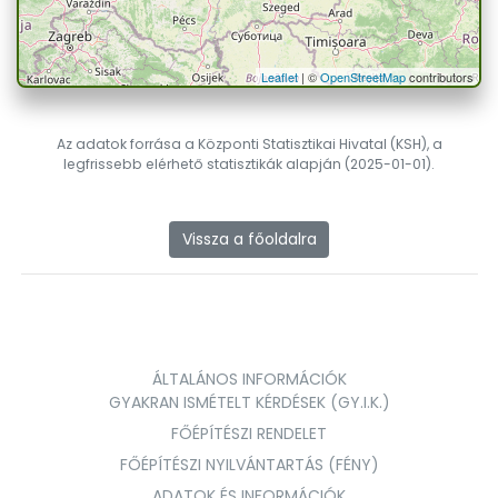
Leaflet
| ©
OpenStreetMap
contributors
Az adatok forrása a Központi Statisztikai Hivatal (KSH), a
legfrissebb elérhető statisztikák alapján (2025-01-01).
Vissza a főoldalra
ÁLTALÁNOS INFORMÁCIÓK
GYAKRAN ISMÉTELT KÉRDÉSEK (GY.I.K.)
FŐÉPÍTÉSZI RENDELET
FŐÉPÍTÉSZI NYILVÁNTARTÁS (FÉNY)
ADATOK ÉS INFORMÁCIÓK