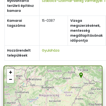
Nyilvántartó
Szabolcs-Szatmár-Bereg Vármegyei Te
területi építész
kamara
Kamarai
15-0387
Vizsga
tagszáma
megszerzésének,
mentesség
megállapításának
időpontja
Hozzárendelt
Gyulaháza
települések
+
−