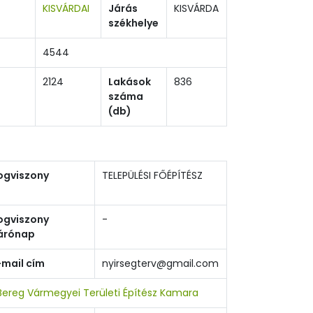
KISVÁRDAI
Járás
KISVÁRDA
székhelye
4544
2124
Lakások
836
száma
(db)
ogviszony
TELEPÜLÉSI FŐÉPÍTÉSZ
ogviszony
-
árónap
-mail cím
nyirsegterv@gmail.com
ereg Vármegyei Területi Építész Kamara