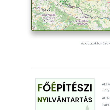
Az adatok forrása a
ÁLT
FŐÉP
ADA
KAPC