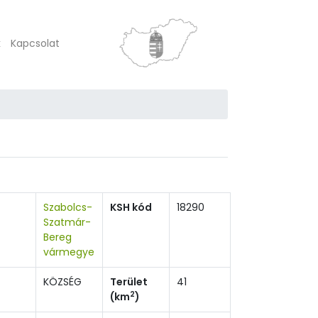
k
Kapcsolat
Szabolcs-
KSH kód
18290
Szatmár-
Bereg
vármegye
KÖZSÉG
Terület
41
2
(km
)