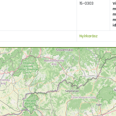
15-0303
V
m
m
m
i
Nyírkarász