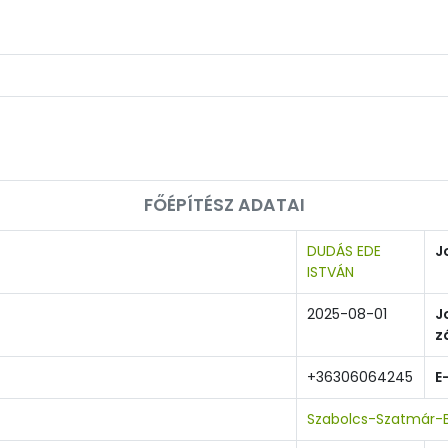
FŐÉPÍTÉSZ ADATAI
DUDÁS EDE
J
ISTVÁN
2025-08-01
J
z
+36306064245
E
Szabolcs-Szatmár-B