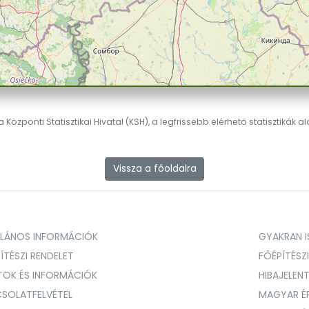
 Központi Statisztikai Hivatal (KSH), a legfrissebb elérhető statisztikák a
Vissza a főoldalra
ALÁNOS INFORMÁCIÓK
GYAKRAN IS
ÍTÉSZI RENDELET
FŐÉPÍTÉSZ
TOK ÉS INFORMÁCIÓK
HIBAJELEN
SOLATFELVÉTEL
MAGYAR É