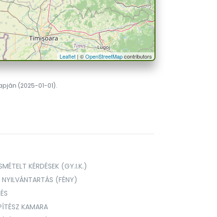
Leaflet
| ©
OpenStreetMap
contributors
lapján (2025-01-01).
MÉTELT KÉRDÉSEK (GY.I.K.)
I NYILVÁNTARTÁS (FÉNY)
TÉS
PÍTÉSZ KAMARA