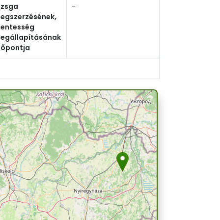
izsga
-
egszerzésének,
entesség
egállapításának
dőpontja