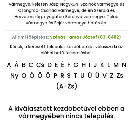
vármegye, keleten Jász-Nagykun-Szolnok vármegye és
Csongrád-Csanád vármegye, délen Szerbia és
Horvátország, nyugaton Baranya vármegye, Tolna
vármegye és Fejér vármegye határolja.
Állami főépítész:
Szénás Tamás József (03-0482)
Kérjük, a keresett település kezdőbetűjét válassza ki az
alábbi betű felsorolásból!
A
Á
B
C
Cs
D
E
É
F
G
H
I
J
K
L
M
N
Ny
O
Ó
Ö
Ő
P
R
S
T
U
Ú
Ü
V
Z
Zs
(A-Zs)
A kiválasztott kezdőbetűvel ebben a
vármegyében nincs település.