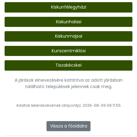
Kiskunfélegyházi
Kiskunhalasi
Kiskunmajsai
Kunszentmiklósi
Tiszakécskei
A járások elnevezésére kattintva az adott járásban
található települések jelennek csak meg.
Adatok lekérdezésének időpontja: 2026-08-09 09:11:55
Vissza a főoldalra