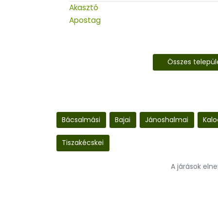
Akasztó
Apostag
Összes telepü
Bácsalmási
Bajai
Jánoshalmai
Kalo
Tiszakécskei
A járások eln