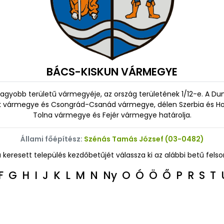
BÁCS-KISKUN VÁRMEGYE
yobb területű vármegyéje, az ország területének 1/12-e. A Duna
k vármegye és Csongrád-Csanád vármegye, délen Szerbia és Ho
Tolna vármegye és Fejér vármegye határolja.
Állami főépítész:
Szénás Tamás József (03-0482)
a keresett település kezdőbetűjét válassza ki az alábbi betű felso
F
G
H
I
J
K
L
M
N
Ny
O
Ó
Ö
Ő
P
R
S
T