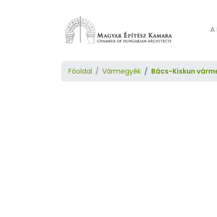
A 
Főoldal
Vármegyék
Bács-Kiskun várm