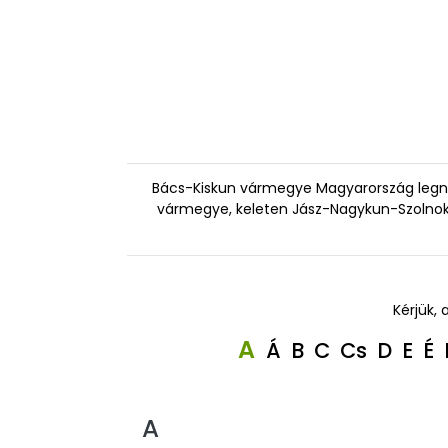
Bács-Kiskun vármegye Magyarország legnag
vármegye, keleten Jász-Nagykun-Szolno
Kérjük, 
A
Á
B
C
Cs
D
E
É
A