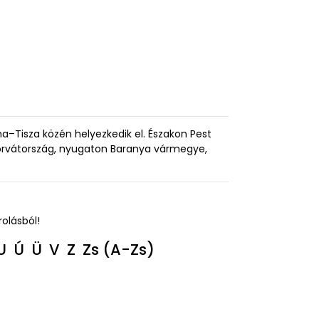
–Tisza közén helyezkedik el. Északon Pest
rvátország, nyugaton Baranya vármegye,
rolásból!
U
Ú
Ü
V
Z
Zs
(A-Zs)