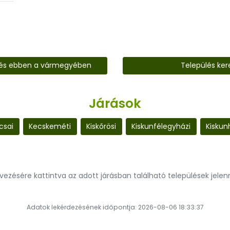
lés ebben a vármegyében
Település ker
Járások
csai
Kecskeméti
Kiskőrösi
Kiskunfélegyházi
Kiskun
evezésére kattintva az adott járásban található települések jele
Adatok lekérdezésének időpontja: 2026-08-06 18:33:37