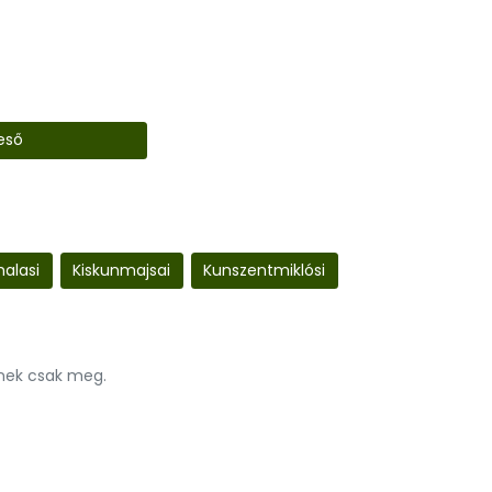
eső
halasi
Kiskunmajsai
Kunszentmiklósi
nnek csak meg.