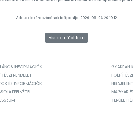
Adatok lekérdezésének időpontja: 2026-08-06 20:10:12
Vissza a főoldalra
ALÁNOS INFORMÁCIÓK
GYAKRAN IS
ÍTÉSZI RENDELET
FŐÉPÍTÉSZ
TOK ÉS INFORMÁCIÓK
HIBAJELEN
SOLATFELVÉTEL
MAGYAR É
RESSZUM
TERÜLETI 