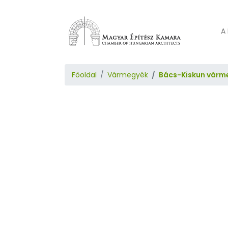
A 
Főoldal
Vármegyék
Bács-Kiskun várm