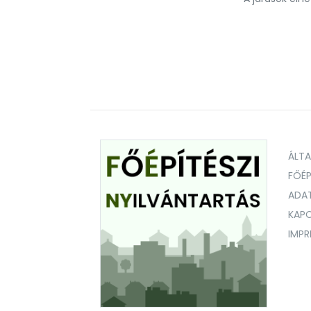
ÁLT
FŐÉP
ADA
KAPC
IMP