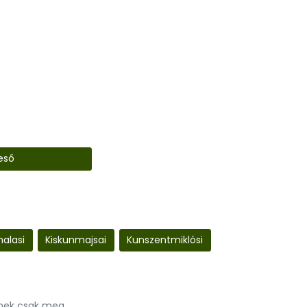
eső
halasi
Kiskunmajsai
Kunszentmiklósi
nnek csak meg.