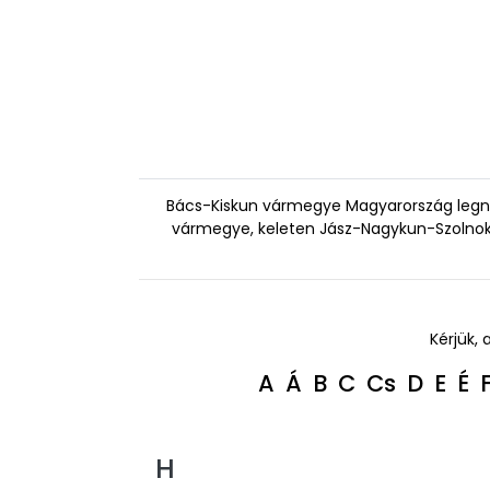
Bács-Kiskun vármegye Magyarország legnag
vármegye, keleten Jász-Nagykun-Szolno
Kérjük, 
A
Á
B
C
Cs
D
E
É
H