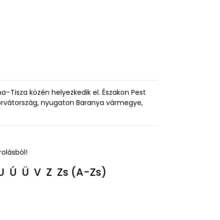
–Tisza közén helyezkedik el. Északon Pest
rvátország, nyugaton Baranya vármegye,
rolásból!
U
Ú
Ü
V
Z
Zs
(A-Zs)