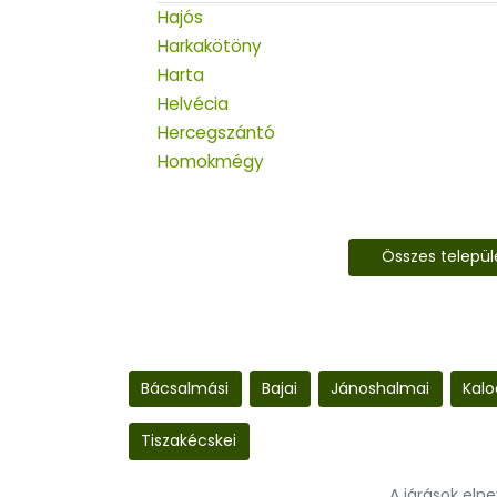
Hajós
Harkakötöny
Harta
Helvécia
Hercegszántó
Homokmégy
Összes telepü
Bácsalmási
Bajai
Jánoshalmai
Kalo
Tiszakécskei
A járások eln