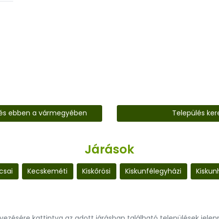
lés ebben a vármegyében
Település ker
Járások
csai
Kecskeméti
Kiskőrösi
Kiskunfélegyházi
Kiskun
evezésére kattintva az adott járásban található települések jele