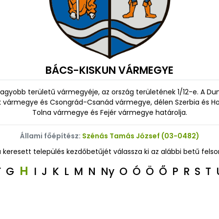
BÁCS-KISKUN VÁRMEGYE
yobb területű vármegyéje, az ország területének 1/12-e. A Duna
k vármegye és Csongrád-Csanád vármegye, délen Szerbia és Ho
Tolna vármegye és Fejér vármegye határolja.
Állami főépítész:
Szénás Tamás József (03-0482)
a keresett település kezdőbetűjét válassza ki az alábbi betű felso
H
F
G
I
J
K
L
M
N
Ny
O
Ó
Ö
Ő
P
R
S
T