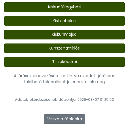
Kiskunfélegyházi
Kiskunhalasi
Kiskunmajsai
Kunszentmiklósi
Tiszakécskei
A járások elnevezésére kattintva az adott járásban
található települések jelennek csak meg.
Adatok lekérdezésének időpontja: 2026-08-07 01:25:53
Vissza a főoldalra