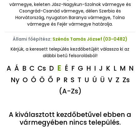
vármegye, keleten Jász-Nagykun-Szolnok vármegye és
Csongrád-Csanád vármegye, délen Szerbia és
Horvátország, nyugaton Baranya vármegye, Tolna
vármegye és Fejér vármegye határolja.
Állami főépítész:
Szénás Tamás József (03-0482)
Kérjük, a keresett település kezdőbetűjét válassza ki az
alábbi betű felsorolásból!
E
A
Á
B
C
Cs
D
É
F
G
H
I
J
K
L
M
N
Ny
O
Ó
Ö
Ő
P
R
S
T
U
Ú
Ü
V
Z
Zs
(A-Zs)
A kiválasztott kezdőbetűvel ebben a
vármegyében nincs település.