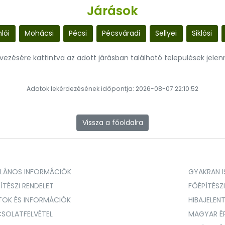
Járások
lói
Mohácsi
Pécsi
Pécsváradi
Sellyei
Siklósi
evezésére kattintva az adott járásban található települések jele
Adatok lekérdezésének időpontja: 2026-08-07 22:10:52
Vissza a főoldalra
ALÁNOS INFORMÁCIÓK
GYAKRAN IS
ÍTÉSZI RENDELET
FŐÉPÍTÉSZ
TOK ÉS INFORMÁCIÓK
HIBAJELEN
SOLATFELVÉTEL
MAGYAR É