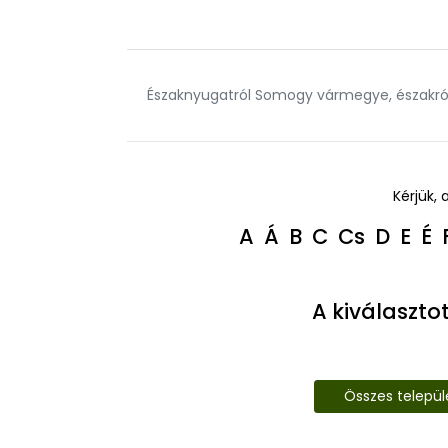
Északnyugatról Somogy vármegye, északról 
Kérjük, 
A
Á
B
C
Cs
D
E
É
A kiválaszto
Összes telepü