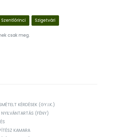
Szentlőrinci
Szigetvári
nnek csak meg.
MÉTELT KÉRDÉSEK (GY.I.K.)
I NYILVÁNTARTÁS (FÉNY)
TÉS
PÍTÉSZ KAMARA