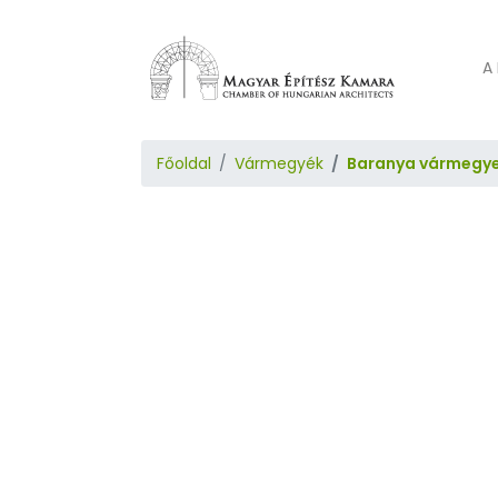
A 
Főoldal
Vármegyék
Baranya vármegy