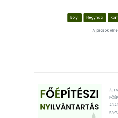
Bólyi
Hegyháti
Kom
A járások eln
ÁLT
FŐÉP
ADA
KAPC