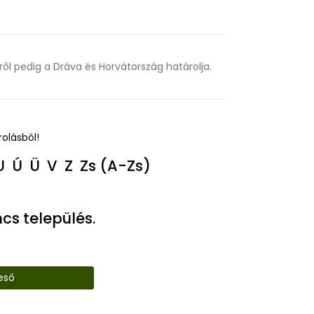
l pedig a Dráva és Horvátország határolja.
rolásból!
U
Ú
Ü
V
Z
Zs
(A-Zs)
cs település.
eső