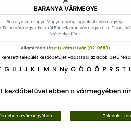
BARANYA VÁRMEGYE
Baranya vármegye Magyarország legdélebbi vármegyéje.
Tolna vármegye, keletről Bács-Kiskun vármegye és a Duna, délrő
Székhelye Pécs.
Állami főépítész:
Lukáts István (02-0680)
a keresett település kezdőbetűjét válassza ki az alábbi betű felso
F
G
H
I
J
K
L
M
N
Ny
O
Ó
Ö
Ő
P
R
S
T
tt kezdőbetűvel ebben a vármegyében nin
lés ebben a vármegyében
Település ker