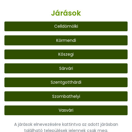
Járások
Celldömölki
Körmendi
Kőszegi
Sárvári
Szentgotthárdi
Szombathelyi
Vasvári
A járások elnevezésére kattintva az adott járásban
található települések jelennek csak meg.