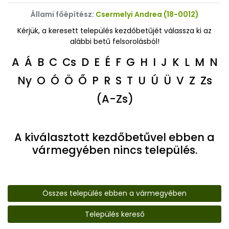
Állami főépítész:
Csermelyi Andrea (18-0012)
Kérjük, a keresett település kezdőbetűjét válassza ki az
alábbi betű felsorolásból!
A
Á
B
C
Cs
D
E
É
F
G
H
I
J
K
L
M
N
Ny
O
Ó
Ö
Ő
P
R
S
T
U
Ú
Ü
V
Z
Zs
(A-Zs)
A kiválasztott kezdőbetűvel ebben a
vármegyében nincs település.
Összes település ebben a vármegyében
Település kereső