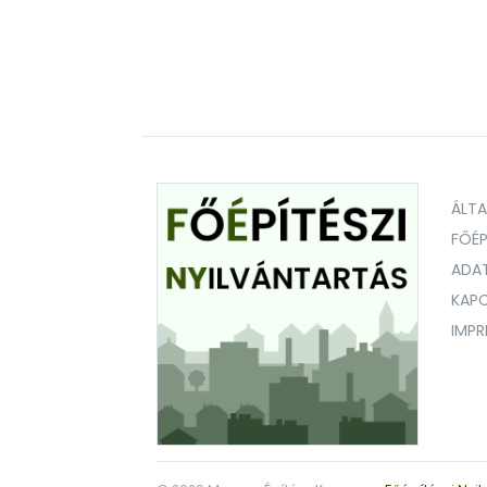
ÁLT
FŐÉP
ADA
KAPC
IMP