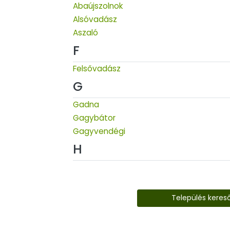
Abaújszolnok
Alsóvadász
Aszaló
F
Felsővadász
G
Gadna
Gagybátor
Gagyvendégi
H
Település keres