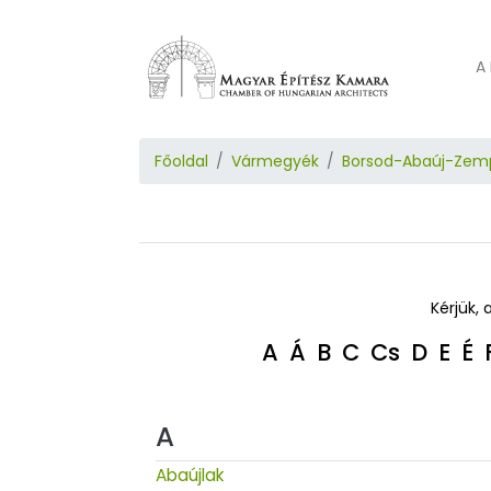
A 
Főoldal
Vármegyék
Borsod-Abaúj-Zem
Kérjük, 
A
Á
B
C
Cs
D
E
É
A
Abaújlak