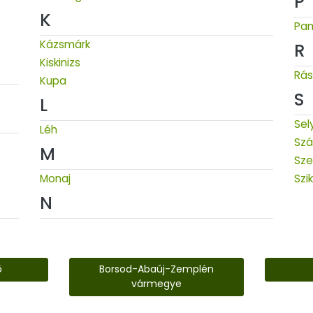
P
K
Pa
Kázsmárk
R
Kiskinizs
Rás
Kupa
S
L
Sel
Léh
Szá
M
Sze
Monaj
Szi
N
ő
Borsod-Abaúj-Zemplén
vármegye