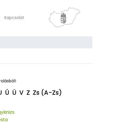
k
Kapcsolat
rolásból!
U
Ú
Ü
V
Z
Zs
(A-Zs)
ykinizs
sta