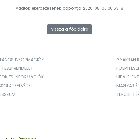
Adatok lekérdezésének időpontja: 2026-08-06 06:53:18
Vissza a főoldalra
ALÁNOS INFORMÁCIÓK
GYAKRAN IS
ÍTÉSZI RENDELET
FŐÉPÍTÉSZ
TOK ÉS INFORMÁCIÓK
HIBAJELEN
SOLATFELVÉTEL
MAGYAR É
RESSZUM
TERÜLETI 