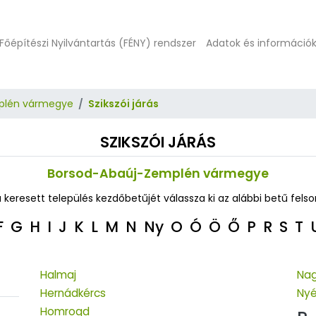
Főépítészi Nyilvántartás (FÉNY) rendszer
Adatok és információ
plén vármegye
Szikszói járás
SZIKSZÓI JÁRÁS
Borsod-Abaúj-Zemplén vármegye
a keresett település kezdőbetűjét válassza ki az alábbi betű felso
F
G
H
I
J
K
L
M
N
Ny
O
Ó
Ö
Ő
P
R
S
T
Halmaj
Nag
Hernádkércs
Nyé
Homrogd