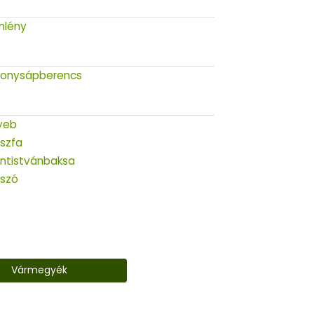
mlény
onysápberencs
yeb
szfa
ntistvánbaksa
kszó
Vármegyék