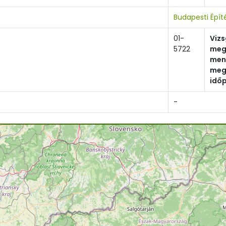
Budapesti Épí
01-
Viz
5722
meg
men
meg
idő
-