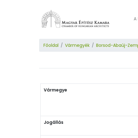
A 
Főoldal
Vármegyék
Borsod-Abaúj-Zem
Vármegye
Jogállás