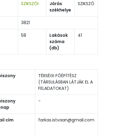
SZIKSZÓI
Járás
SZIKSZÓ
székhelye
3821
58
Lakások
41
száma
(db)
viszony
TÉRSÉGI FŐÉPÍTÉSZ
(TÁRSULÁSBAN LÁTJÁK EL A
FELADATOKAT)
viszony
-
ónap
il cím
farkas.istvaan@gmail.com