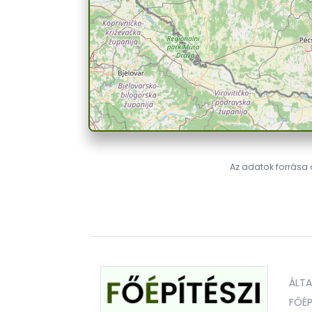
Az adatok forrása a
ÁLT
FŐÉP