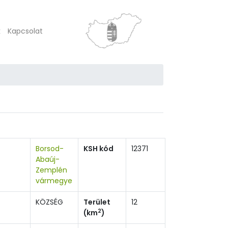
k
Kapcsolat
Borsod-
KSH kód
12371
Abaúj-
Zemplén
vármegye
KÖZSÉG
Terület
12
2
(km
)