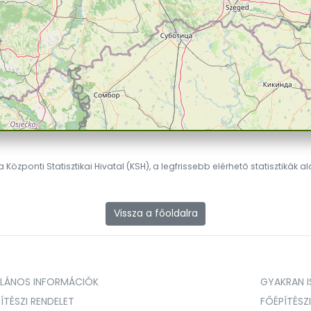
 Központi Statisztikai Hivatal (KSH), a legfrissebb elérhető statisztikák a
Vissza a főoldalra
ALÁNOS INFORMÁCIÓK
GYAKRAN IS
ÍTÉSZI RENDELET
FŐÉPÍTÉSZ