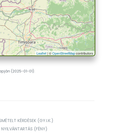
Leaflet
| ©
OpenStreetMap
contributors
lapján (2025-01-01).
MÉTELT KÉRDÉSEK (GY.I.K.)
I NYILVÁNTARTÁS (FÉNY)