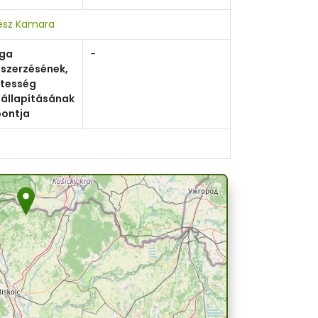
tész Kamara
sga
-
szerzésének,
tesség
állapításának
pontja