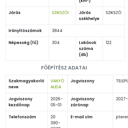
(km
)
Járás
SZIKSZÓI
Járás
SZIKSZÓ
székhelye
Irányítószámok
3844
Népesség (fő)
304
Lakások
122
száma
(db)
FŐÉPÍTÉSZ ADATAI
Szakmagyakorló
VANYÓ
Jogviszony
TELEP
neve
ALIDA
Jogviszony
2026-
Jogviszony
2027
kezdőnap
05-01
zárónap
Telefonszám
20
E-mail cím
pter
390-