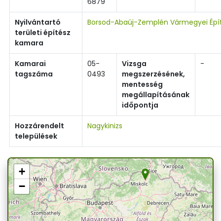
6879
Nyilvántartó
Borsod-Abaúj-Zemplén Vármegyei Épí
területi építész
kamara
Kamarai
05-
Vizsga
-
tagszáma
0493
megszerzésének,
mentesség
megállapításának
időpontja
Hozzárendelt
Nagykinizs
települések
+
−