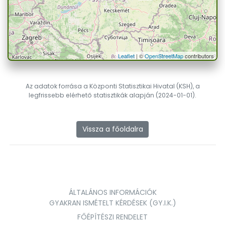
Leaflet
| ©
OpenStreetMap
contributors
Az adatok forrása a Központi Statisztikai Hivatal (KSH), a
legfrissebb elérhető statisztikák alapján (2024-01-01).
Vissza a főoldalra
ÁLTALÁNOS INFORMÁCIÓK
GYAKRAN ISMÉTELT KÉRDÉSEK (GY.I.K.)
FŐÉPÍTÉSZI RENDELET