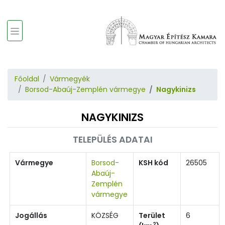
Főoldal
Vármegyék
Borsod-Abaúj-Zemplén vármegye
Nagykinizs
NAGYKINIZS
TELEPÜLÉS ADATAI
Vármegye
Borsod-
KSH kód
26505
Abaúj-
Zemplén
vármegye
Jogállás
KÖZSÉG
Terület
6
2