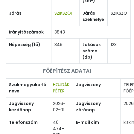
(km
)
Járás
SZIKSZÓI
Járás
SZIKSZÓ
székhelye
Irányítószámok
3843
Népesség (fő)
349
Lakások
123
száma
(db)
FŐÉPÍTÉSZ ADATAI
Szakmagyakorló
HOJDÁK
Jogviszony
TELEP
neve
PÉTER
FŐÉP
Jogviszony
2026-
Jogviszony
2026
kezdőnap
02-01
zárónap
Telefonszám
46
E-mail cím
kisk
474-