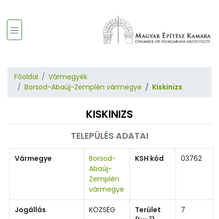
Főoldal
Vármegyék
Borsod-Abaúj-Zemplén vármegye
Kiskinizs
KISKINIZS
TELEPÜLÉS ADATAI
Vármegye
Borsod-
KSH kód
03762
Abaúj-
Zemplén
vármegye
Jogállás
KÖZSÉG
Terület
7
2