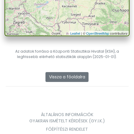
Leaflet
| ©
OpenStreetMap
contributors
Az adatok forrása a Központi Statisztikai Hivatal (KSH), a
legfrissebb elérhető statisztikák alapján (2025-01-01).
Vissza a főoldalra
ÁLTALÁNOS INFORMÁCIÓK
GYAKRAN ISMÉTELT KÉRDÉSEK (GY.I.K.)
FŐÉPÍTÉSZI RENDELET