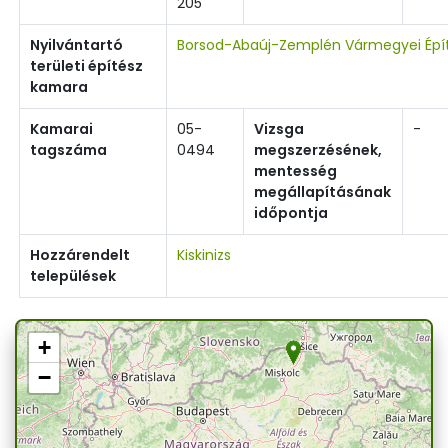
205
Nyilvántartó
Borsod-Abaúj-Zemplén Vármegyei Épí
területi építész
kamara
Kamarai
05-
Vizsga
-
tagszáma
0494
megszerzésének,
mentesség
megállapításának
időpontja
Hozzárendelt
Kiskinizs
települések
+
−