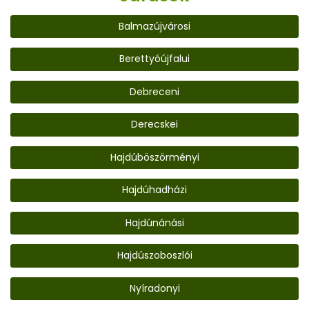
Balmazújvárosi
Berettyóújfalui
Debreceni
Derecskei
Hajdúböszörményi
Hajdúhadházi
Hajdúnánási
Hajdúszoboszlói
Nyíradonyi