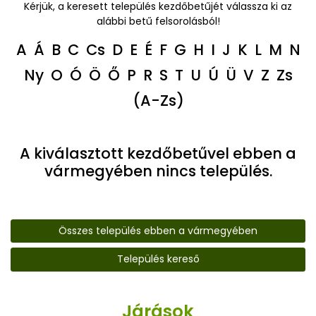
Kérjük, a keresett település kezdőbetűjét válassza ki az
alábbi betű felsorolásból!
A
Á
B
C
Cs
D
E
É
F
G
H
I
J
K
L
M
N
Ny
O
Ó
Ö
Ő
P
R
S
T
U
Ú
Ü
V
Z
Zs
(A-Zs)
A kiválasztott kezdőbetűvel ebben a
vármegyében nincs település.
Összes település ebben a vármegyében
Település kereső
Járások