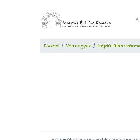
A 
Főoldal
Vármegyék
Hajdú-Bihar várm
Hajdú-Bihar vármegye Magyarország egy 