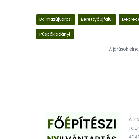
Balmazújvárosi
Berettyóújfalui
Debrec
Püspökladányi
A járások eln
ÁLT
FŐÉP
ADA