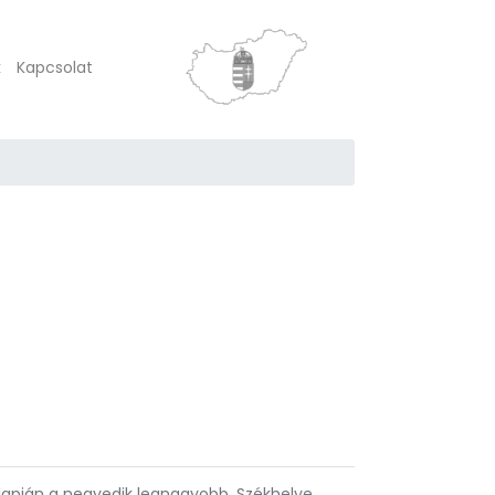
k
Kapcsolat
lapján a negyedik legnagyobb. Székhelye