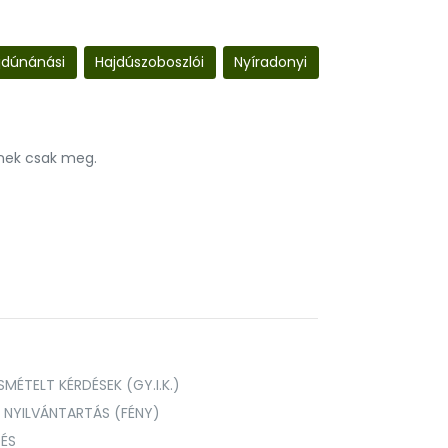
jdúnánási
Hajdúszoboszlói
Nyíradonyi
nnek csak meg.
MÉTELT KÉRDÉSEK (GY.I.K.)
I NYILVÁNTARTÁS (FÉNY)
TÉS