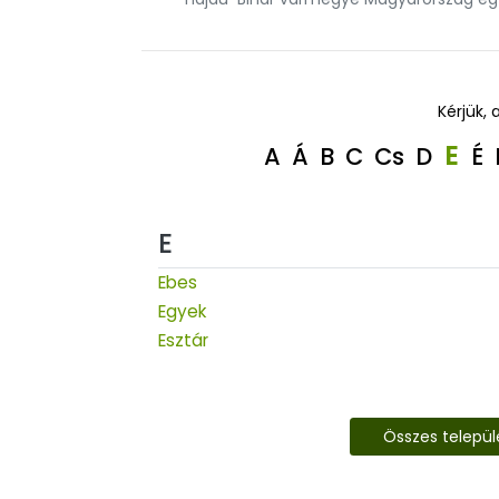
Kérjük, 
E
A
Á
B
C
Cs
D
É
E
Ebes
Egyek
Esztár
Összes telepü