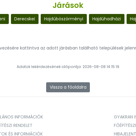
Járások
eni
Derecskei
Hajdúböszörményi
Hajdúhadházi
Ha
evezésére kattintva az adott járásban található települések jele
Adatok lekérdezésének időpontja: 2026-08-08 14:15:19
Vissza a főoldalra
ALÁNOS INFORMÁCIÓK
GYAKRAN IS
ÍTÉSZI RENDELET
FŐÉPÍTÉSZ
TOK ÉS INFORMÁCIÓK
HIBAJELEN