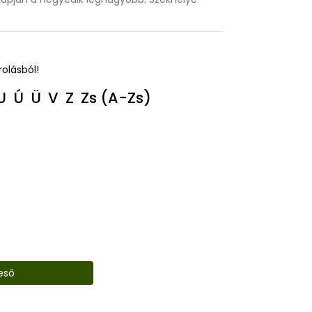
rolásból!
U
Ú
Ü
V
Z
Zs
(A-Zs)
eső