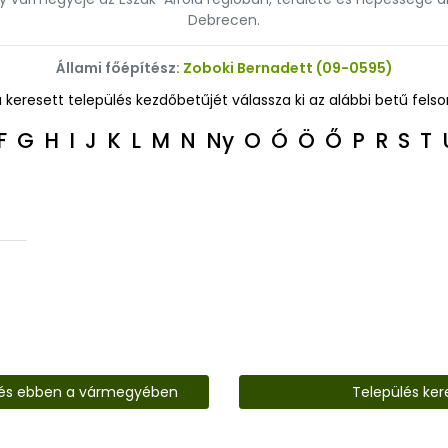
Debrecen.
Állami főépítész:
Zoboki Bernadett (09-0595)
a keresett település kezdőbetűjét válassza ki az alábbi betű felso
F
G
H
I
J
K
L
M
N
Ny
O
Ó
Ö
Ő
P
R
S
T
lés ebben a vármegyében
Település ker