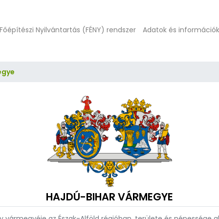
Főépítészi Nyilvántartás (FÉNY) rendszer
Adatok és információ
egye
HAJDÚ-BIHAR VÁRMEGYE
vármegyéje az Észak-Alföld régióban, területe és népessége a