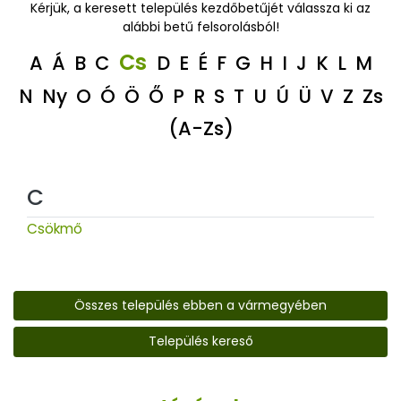
Kérjük, a keresett település kezdőbetűjét válassza ki az
alábbi betű felsorolásból!
Cs
A
Á
B
C
D
E
É
F
G
H
I
J
K
L
M
N
Ny
O
Ó
Ö
Ő
P
R
S
T
U
Ú
Ü
V
Z
Zs
(A-Zs)
C
Csökmő
Összes település ebben a vármegyében
Település kereső