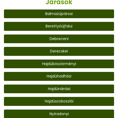
Járások
Balmazújvárosi
Berettyóújfalui
Debreceni
Derecskei
Hajdúböszörményi
Hajdúhadházi
Hajdúnánási
Hajdúszoboszlói
Nyíradonyi