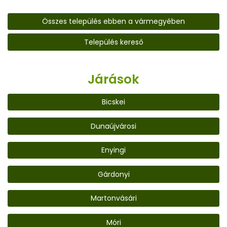
Összes település ebben a vármegyében
Település kereső
Járások
Bicskei
Dunaújvárosi
Enyingi
Gárdonyi
Martonvásári
Móri