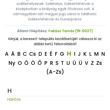
szálláshelyeinek. Székhelye, Székesfehérvár a
középkorban a királyság egyik fővárosa volt. A
vármegyében két megyei jogú város is található:
Székesfehérvár és Dunaújváros.
Állami főépítész:
Fakász Tamás (19-0027)
Kérjük, a keresett település kezdőbetűjét válassza ki az
alábbi betű felsorolásból!
H
A
Á
B
C
Cs
D
E
É
F
G
I
J
K
L
M
N
Ny
O
Ó
Ö
Ő
P
R
S
T
U
Ú
Ü
V
Z
Zs
(A-Zs)
H
Hantos