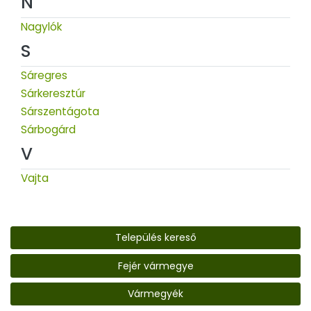
N
Nagylók
S
Sáregres
Sárkeresztúr
Sárszentágota
Sárbogárd
V
Vajta
Település kereső
Fejér vármegye
Vármegyék