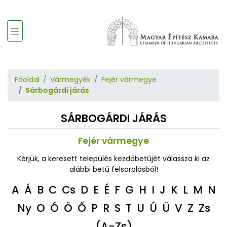
Főoldal
Vármegyék
Fejér vármegye
Sárbogárdi járás
SÁRBOGÁRDI JÁRÁS
Fejér vármegye
Kérjük, a keresett település kezdőbetűjét válassza ki az
alábbi betű felsorolásból!
A
Á
B
C
Cs
D
E
É
F
G
H
I
J
K
L
M
N
Ny
O
Ó
Ö
Ő
P
R
S
T
U
Ú
Ü
V
Z
Zs
(A-Zs)