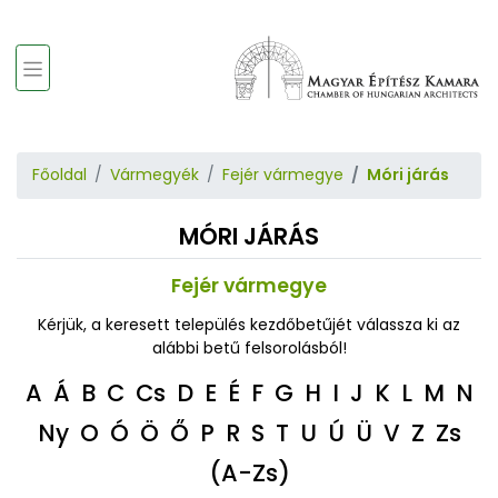
Főoldal
Vármegyék
Fejér vármegye
Móri járás
MÓRI JÁRÁS
Fejér vármegye
Kérjük, a keresett település kezdőbetűjét válassza ki az
alábbi betű felsorolásból!
A
Á
B
C
Cs
D
E
É
F
G
H
I
J
K
L
M
N
Ny
O
Ó
Ö
Ő
P
R
S
T
U
Ú
Ü
V
Z
Zs
(A-Zs)