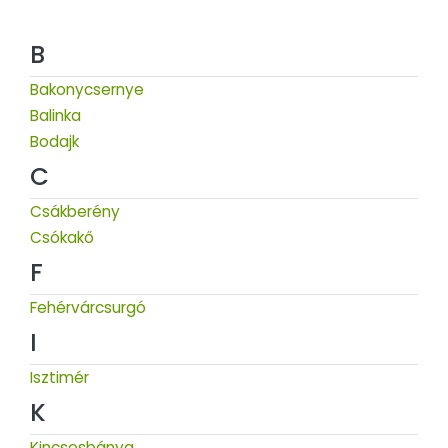
B
Bakonycsernye
Balinka
Bodajk
C
Csákberény
Csókakő
F
Fehérvárcsurgó
I
Isztimér
K
Kincsesbánya