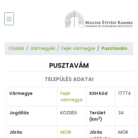
Főoldal
Vármegyék
Fejér vármegye
Pusztavám
PUSZTAVÁM
TELEPÜLÉS ADATAI
Vármegye
Fejér
KSH kód
17774
vármegye
Jogállás
KÖZSÉG
Terület
34
2
(km
)
Járás
MÓRI
Járás
MÓR