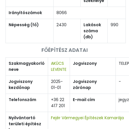
székhelye
Irányítószámok
8066
Népesség (fő)
2430
Lakások
990
száma
(db)
FŐÉPÍTÉSZ ADATAI
Szakmagyakorló
AKÚCS
Jogviszony
TELEP
neve
LEVENTE
Jogviszony
2025-
Jogviszony
-
kezdőnap
01-01
zárónap
Telefonszám
+36 22
E-mail cím
jegy
417 201
Nyilvántartó
Fejér Vármegyei Építészek Kamarája
területi építész