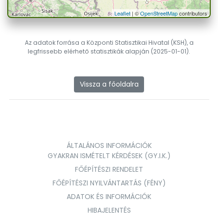
Leaflet
| ©
OpenStreetMap
contributors
Az adatok forrása a Központi Statisztikai Hivatal (KSH), a
legfrissebb elérhető statisztikák alapján (2025-01-01).
Vissza a főoldalra
ÁLTALÁNOS INFORMÁCIÓK
GYAKRAN ISMÉTELT KÉRDÉSEK (GY.I.K.)
FŐÉPÍTÉSZI RENDELET
FŐÉPÍTÉSZI NYILVÁNTARTÁS (FÉNY)
ADATOK ÉS INFORMÁCIÓK
HIBAJELENTÉS