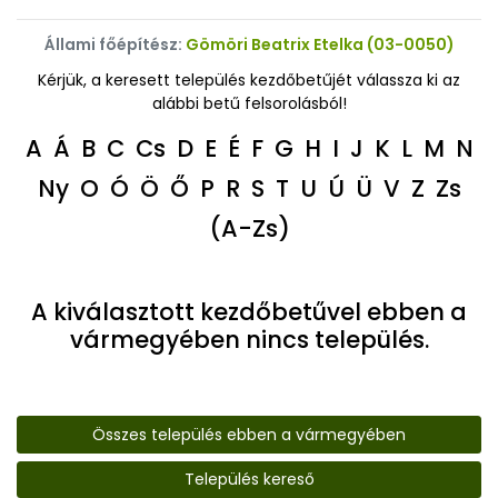
Állami főépítész:
Gömöri Beatrix Etelka (03-0050)
Kérjük, a keresett település kezdőbetűjét válassza ki az
alábbi betű felsorolásból!
A
Á
B
C
Cs
D
E
É
F
G
H
I
J
K
L
M
N
Ny
O
Ó
Ö
Ő
P
R
S
T
U
Ú
Ü
V
Z
Zs
(A-Zs)
A kiválasztott kezdőbetűvel ebben a
vármegyében nincs település.
Összes település ebben a vármegyében
Település kereső