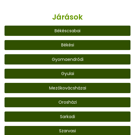
Járások
Békéscsabai
Békési
Gyomaendrődi
Gyulai
Mezőkovácsházai
Orosházi
Sarkadi
Szarvasi