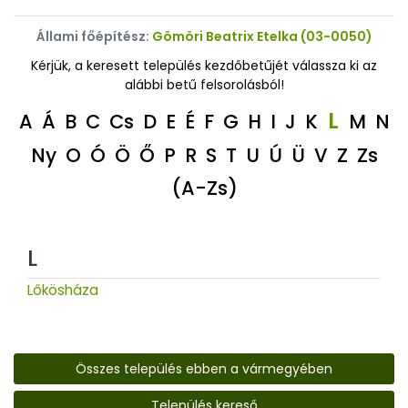
Állami főépítész:
Gömöri Beatrix Etelka (03-0050)
Kérjük, a keresett település kezdőbetűjét válassza ki az
alábbi betű felsorolásból!
L
A
Á
B
C
Cs
D
E
É
F
G
H
I
J
K
M
N
Ny
O
Ó
Ö
Ő
P
R
S
T
U
Ú
Ü
V
Z
Zs
(A-Zs)
L
Lőkösháza
Összes település ebben a vármegyében
Település kereső