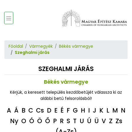
Főoldal
Vármegyék
Békés vármegye
Szeghalmi járás
SZEGHALMI JÁRÁS
Békés vármegye
Kérjük, a keresett település kezdőbetűjét válassza ki az
alábbi betű felsorolásból!
A
Á
B
C
Cs
D
E
É
F
G
H
I
J
K
L
M
N
Ny
O
Ó
Ö
Ő
P
R
S
T
U
Ú
Ü
V
Z
Zs
(A-Zs)