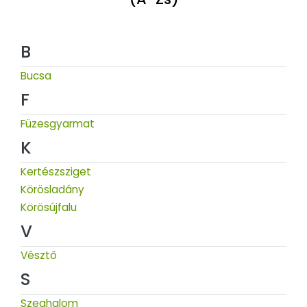
B
Bucsa
F
Füzesgyarmat
K
Kertészsziget
Körösladány
Körösújfalu
V
Vésztő
S
Szeghalom