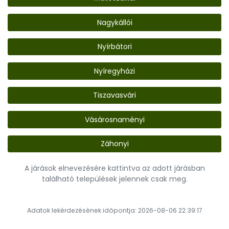
Nagykállói
Nyírbátori
Nyíregyházi
Tiszavasvári
Vásárosnaményi
Záhonyi
A járások elnevezésére kattintva az adott járásban
található települések jelennek csak meg.
Adatok lekérdezésének időpontja: 2026-08-06 22:39:17