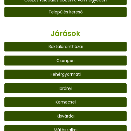
Összes település ebben a vármegyében
Település kereső
Járások
Baktalórántházai
Csengeri
Fehérgyarmati
Ibrányi
Kemecsei
Kisvárdai
Mátészalkai