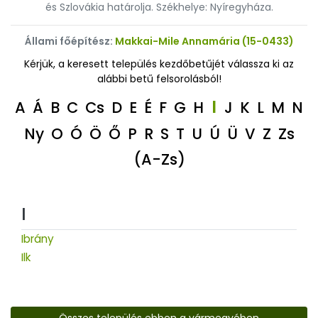
és Szlovákia határolja. Székhelye: Nyíregyháza.
Állami főépítész:
Makkai-Mile Annamária (15-0433)
Kérjük, a keresett település kezdőbetűjét válassza ki az
alábbi betű felsorolásból!
I
A
Á
B
C
Cs
D
E
É
F
G
H
J
K
L
M
N
Ny
O
Ó
Ö
Ő
P
R
S
T
U
Ú
Ü
V
Z
Zs
(A-Zs)
I
Ibrány
Ilk