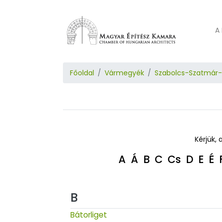
A 
Főoldal
Vármegyék
Szabolcs-Szatmár
Kérjük, 
A
Á
B
C
Cs
D
E
É
B
Bátorliget