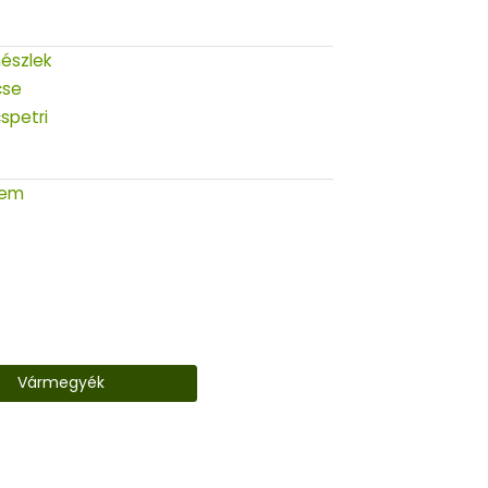
észlek
cse
spetri
rem
Vármegyék