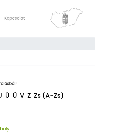
k
Kapcsolat
rolásból!
U
Ú
Ü
V
Z
Zs
(A-Zs)
böly