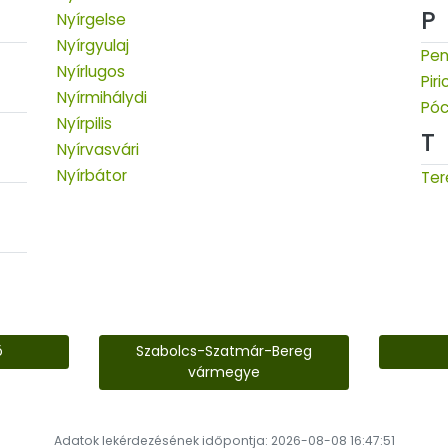
P
Nyírgelse
Nyírgyulaj
Pen
Nyírlugos
Piri
Nyírmihálydi
Póc
Nyírpilis
T
Nyírvasvári
Nyírbátor
Te
ő
Szabolcs-Szatmár-Bereg
vármegye
Adatok lekérdezésének időpontja: 2026-08-08 16:47:51