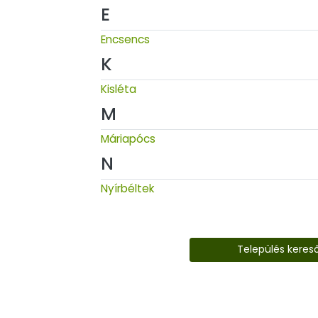
E
Encsencs
K
Kisléta
M
Máriapócs
N
Nyírbéltek
Település keres