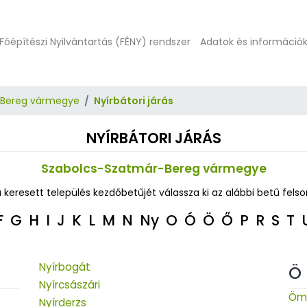
Főépítészi Nyilvántartás (FÉNY) rendszer
Adatok és információ
-Bereg vármegye
Nyírbátori járás
NYÍRBÁTORI JÁRÁS
Szabolcs-Szatmár-Bereg vármegye
a keresett település kezdőbetűjét válassza ki az alábbi betű felso
F
G
H
I
J
K
L
M
N
Ny
O
Ó
Ö
Ő
P
R
S
T
Nyírbogát
Ö
Nyírcsászári
Öm
Nyírderzs