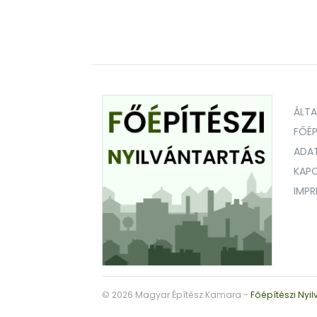
ÁLT
FŐÉP
ADA
KAPC
IMP
© 2026 Magyar Építész Kamara -
Főépítészi Nyil