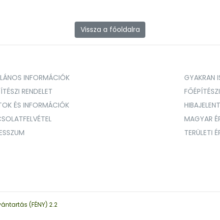
Vissza a főoldalra
ALÁNOS INFORMÁCIÓK
GYAKRAN IS
ÍTÉSZI RENDELET
FŐÉPÍTÉSZ
TOK ÉS INFORMÁCIÓK
HIBAJELEN
SOLATFELVÉTEL
MAGYAR É
RESSZUM
TERÜLETI 
vántartás (FÉNY) 2.2