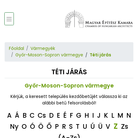
Főoldal
Vármegyék
Győr-Moson-Sopron vármegye
Téti járás
TÉTI JÁRÁS
Győr-Moson-Sopron vármegye
Kérjük, a keresett település kezdőbetűjét válassza ki az
alábbi betű felsorolásból!
A
Á
B
C
Cs
D
E
É
F
G
H
I
J
K
L
M
N
Z
Ny
O
Ó
Ö
Ő
P
R
S
T
U
Ú
Ü
V
Zs
(A-Zs)