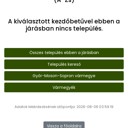
A kiválasztott kezdőbetűvel ebben a
járásban nincs település.
Összes település ebben a járásban
Település kereső
Győr-Moson-Sopron vármegye
Vármegyék
Adatok lekérdezésének időpontja: 2026-08-06 03:59:19
Vissza a főoldalra