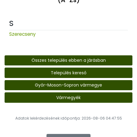
S
Szerecseny
Összes település ebben a járásban
Település kereső
Győr-Moson-Sopron vármegye
Vármegyék
Adatok lekérdezésének időpontja: 2026-08-06 04:47:55