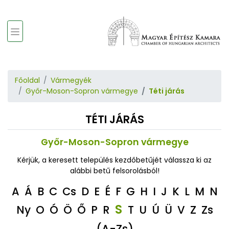
Főoldal
Vármegyék
Győr-Moson-Sopron vármegye
Téti járás
TÉTI JÁRÁS
Győr-Moson-Sopron vármegye
Kérjük, a keresett település kezdőbetűjét válassza ki az
alábbi betű felsorolásból!
A
Á
B
C
Cs
D
E
É
F
G
H
I
J
K
L
M
N
S
Ny
O
Ó
Ö
Ő
P
R
T
U
Ú
Ü
V
Z
Zs
(A-Zs)