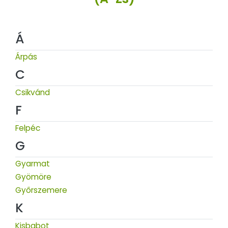
Á
Árpás
C
Csikvánd
F
Felpéc
G
Gyarmat
Gyömöre
Győrszemere
K
Kisbabot