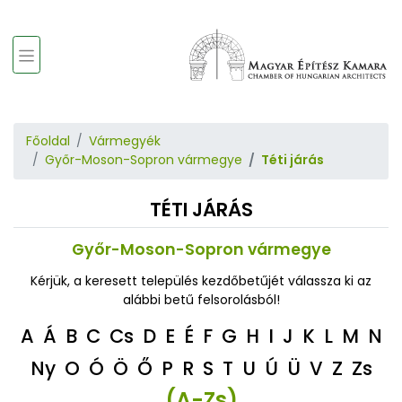
Főoldal
Vármegyék
Győr-Moson-Sopron vármegye
Téti járás
TÉTI JÁRÁS
Győr-Moson-Sopron vármegye
Kérjük, a keresett település kezdőbetűjét válassza ki az
alábbi betű felsorolásból!
A
Á
B
C
Cs
D
E
É
F
G
H
I
J
K
L
M
N
Ny
O
Ó
Ö
Ő
P
R
S
T
U
Ú
Ü
V
Z
Zs
(A-Zs)