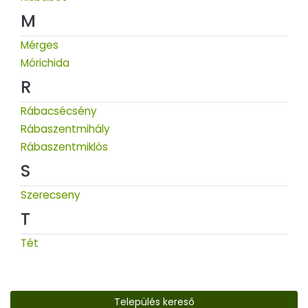
M
Mérges
Mórichida
R
Rábacsécsény
Rábaszentmihály
Rábaszentmiklós
S
Szerecseny
T
Tét
Település kereső