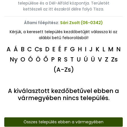
települése és a Dél-Alföld központja. Területét
kettészeli az itt északról délre folyó Tisza.
Állami főépítész:
Sári Zsolt (06-0342)
Kérjük, a keresett település kezdőbetűjét válassza ki az
alábbi betű felsorolásból!
A
Á
B
C
Cs
D
E
É
F
G
H
I
J
K
L
M
N
Ny
O
Ó
Ö
Ő
P
R
S
T
U
Ú
Ü
V
Z
Zs
(A-Zs)
A kiválasztott kezdőbetűvel ebben a
vármegyében nincs település.
Összes település ebben a vármegyében