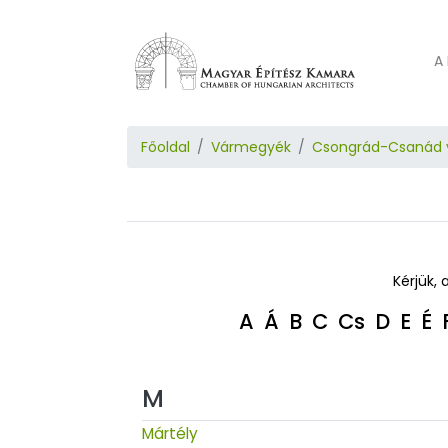
A 
Főoldal
Vármegyék
Csongrád-Csanád
Kérjük, 
A
Á
B
C
Cs
D
E
É
M
Mártély