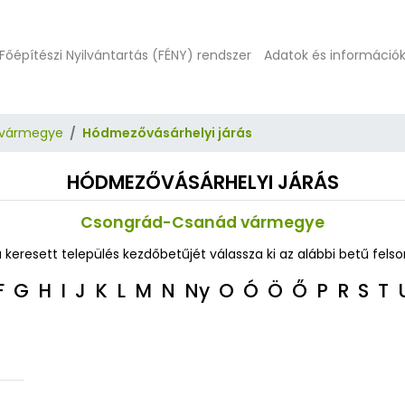
Főépítészi Nyilvántartás (FÉNY) rendszer
Adatok és információ
 vármegye
Hódmezővásárhelyi járás
HÓDMEZŐVÁSÁRHELYI JÁRÁS
Csongrád-Csanád vármegye
a keresett település kezdőbetűjét válassza ki az alábbi betű felso
F
G
H
I
J
K
L
M
N
Ny
O
Ó
Ö
Ő
P
R
S
T