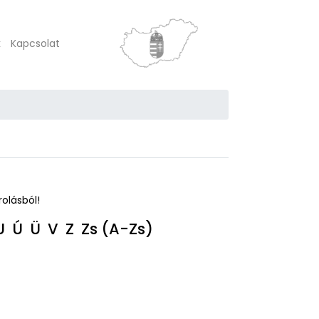
k
Kapcsolat
rolásból!
U
Ú
Ü
V
Z
Zs
(A-Zs)