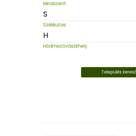
Mindszent
S
Székkutas
H
Hódmezővásárhely
Település keres