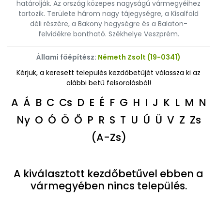
határolják. Az ország közepes nagyságú vármegyéihez
tartozik. Területe három nagy tájegységre, a Kisalföld
déli részére, a Bakony hegységre és a Balaton-
felvidékre bontható. Székhelye Veszprém.
Állami főépítész:
Németh Zsolt (19-0341)
Kérjük, a keresett település kezdőbetűjét válassza ki az
alábbi betű felsorolásból!
A
Á
B
C
Cs
D
E
É
F
G
H
I
J
K
L
M
N
Ny
O
Ó
Ö
Ő
P
R
S
T
U
Ú
Ü
V
Z
Zs
(A-Zs)
A kiválasztott kezdőbetűvel ebben a
vármegyében nincs település.