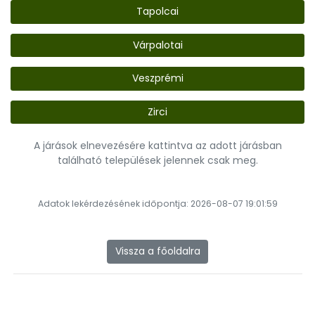
Tapolcai
Várpalotai
Veszprémi
Zirci
A járások elnevezésére kattintva az adott járásban
található települések jelennek csak meg.
Adatok lekérdezésének időpontja: 2026-08-07 19:01:59
Vissza a főoldalra