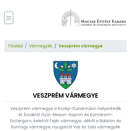
Főoldal
Vármegyék
Veszprém vármegye
VESZPRÉM VÁRMEGYE
Veszprém vármegye a Közép-Dunántúlon helyezkedik
el. Északról Győr-Moson-Sopron és Komárom-
Esztergom, keletről Fejér vármegye, délről a Balaton és
Somogy vármegye, nyugatról Vas és Zala vármegyék