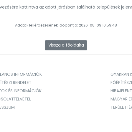
evezésére kattintva az adott járásban található települések jele
Adatok lekérdezésének időpontja: 2026-08-09 10:59:48
Vissza a főoldalra
ALÁNOS INFORMÁCIÓK
GYAKRAN IS
ÍTÉSZI RENDELET
FŐÉPÍTÉSZ
TOK ÉS INFORMÁCIÓK
HIBAJELEN
SOLATFELVÉTEL
MAGYAR É
RESSZUM
TERÜLETI 