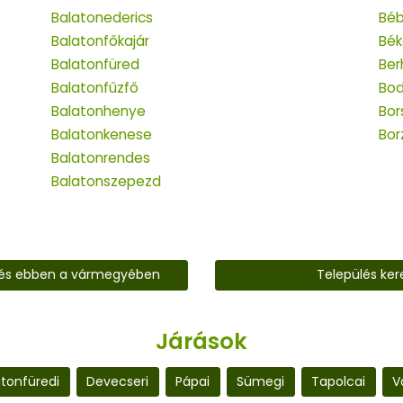
Balatonederics
Bé
Balatonfőkajár
Bék
Balatonfüred
Ber
Balatonfűzfő
Bod
Balatonhenye
Bor
Balatonkenese
Bor
Balatonrendes
Balatonszepezd
lés ebben a vármegyében
Település ker
Járások
atonfüredi
Devecseri
Pápai
Sümegi
Tapolcai
V