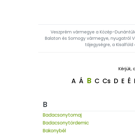
Veszprém vármegye a Közép-Dunántúlon 
Balaton és Somogy vármegye, nyugatról Va
tájegységre, a Kisalföl
Kérjük, 
B
A
Á
C
Cs
D
E
É
B
Badacsonytomaj
Badacsonytördemic
Bakonybél