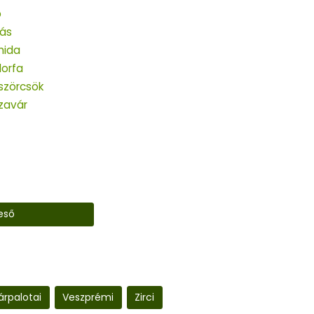
b
ás
hida
orfa
szörcsök
zavár
eső
árpalotai
Veszprémi
Zirci