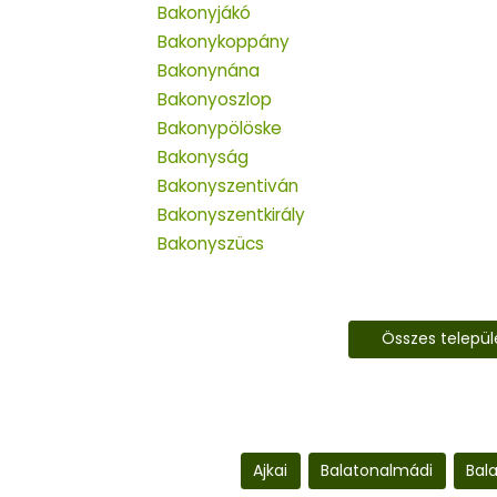
Bakonyjákó
Bakonykoppány
Bakonynána
Bakonyoszlop
Bakonypölöske
Bakonyság
Bakonyszentiván
Bakonyszentkirály
Bakonyszücs
Összes telepü
Ajkai
Balatonalmádi
Bal