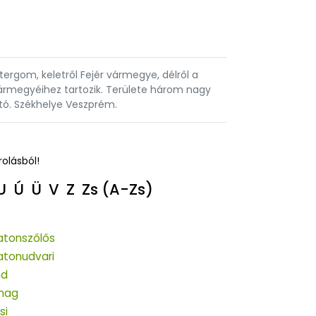
gom, keletről Fejér vármegye, délről a
ármegyéihez tartozik. Területe három nagy
ató. Székhelye Veszprém.
rolásból!
U
Ú
Ü
V
Z
Zs
(A-Zs)
atonszőlős
atonudvari
nd
nag
si