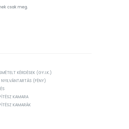
nnek csak meg.
MÉTELT KÉRDÉSEK (GY.I.K.)
I NYILVÁNTARTÁS (FÉNY)
TÉS
PÍTÉSZ KAMARA
ÉPÍTÉSZ KAMARÁK