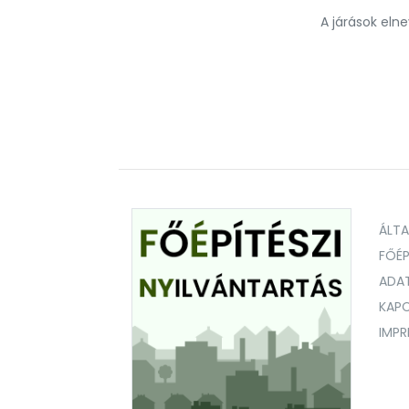
A járások eln
ÁLT
FŐÉP
ADA
KAPC
IMP