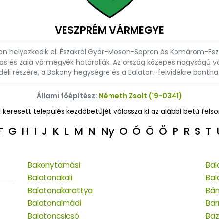
VESZPRÉM VÁRMEGYE
helyezkedik el. Északról Győr-Moson-Sopron és Komárom-Eszter
s és Zala vármegyék határolják. Az ország közepes nagyságú v
d déli részére, a Bakony hegységre és a Balaton-felvidékre bonth
Állami főépítész:
Németh Zsolt (19-0341)
a keresett település kezdőbetűjét válassza ki az alábbi betű felso
F
G
H
I
J
K
L
M
N
Ny
O
Ó
Ö
Ő
P
R
S
T
Bakonytamási
Bal
Balatonakali
Bal
Balatonakarattya
Bá
Balatonalmádi
Bar
Balatoncsicsó
Baz