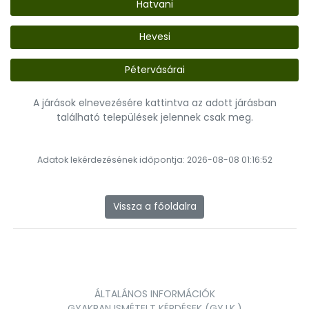
Hatvani
Hevesi
Pétervásárai
A járások elnevezésére kattintva az adott járásban
található települések jelennek csak meg.
Adatok lekérdezésének időpontja: 2026-08-08 01:16:52
Vissza a főoldalra
ÁLTALÁNOS INFORMÁCIÓK
GYAKRAN ISMÉTELT KÉRDÉSEK (GY.I.K.)