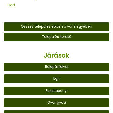
Hort
Összes település ebben a vármegyében
Település kereső
Járások
Bélapátfalvai
Egri
Füzesabonyi
Gyöngyösi