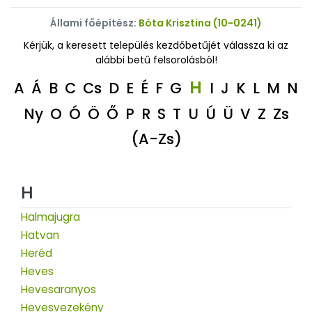
Állami főépítész:
Bóta Krisztina (10-0241)
Kérjük, a keresett település kezdőbetűjét válassza ki az
alábbi betű felsorolásból!
H
A
Á
B
C
Cs
D
E
É
F
G
I
J
K
L
M
N
Ny
O
Ó
Ö
Ő
P
R
S
T
U
Ú
Ü
V
Z
Zs
(A-Zs)
H
Halmajugra
Hatvan
Heréd
Heves
Hevesaranyos
Hevesvezekény