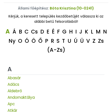
Állami főépítész:
Bóta Krisztina (10-0241)
Kérjük, a keresett település kezdőbetűjét válassza ki az
alábbi betű felsorolásból!
A
Á
B
C
Cs
D
E
É
F
G
H
I
J
K
L
M
N
Ny
O
Ó
Ö
Ő
P
R
S
T
U
Ú
Ü
V
Z
Zs
(A-Zs)
A
Abasár
Adács
Aldebrő
Andornaktálya
Apc
Atkár