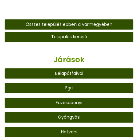
Összes település ebben a vármegyében
Település kereső
Járások
Bélapátfalvai
Egri
Füzesabonyi
Gyöngyösi
Hatvani