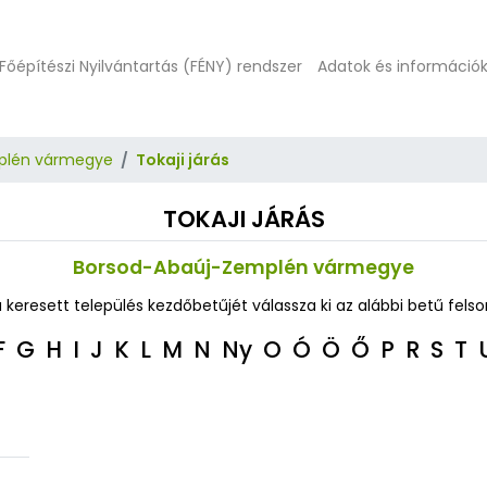
Főépítészi Nyilvántartás (FÉNY) rendszer
Adatok és információ
plén vármegye
Tokaji járás
TOKAJI JÁRÁS
Borsod-Abaúj-Zemplén vármegye
a keresett település kezdőbetűjét válassza ki az alábbi betű felso
F
G
H
I
J
K
L
M
N
Ny
O
Ó
Ö
Ő
P
R
S
T