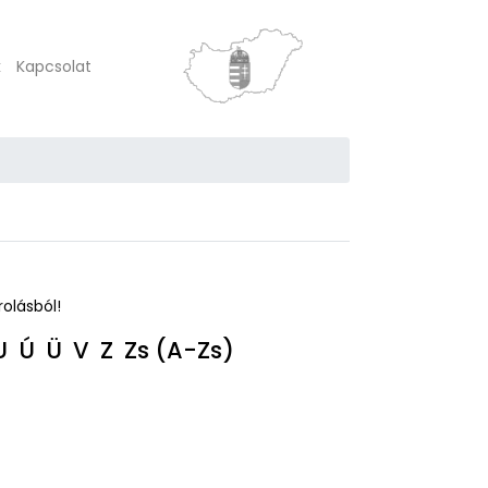
k
Kapcsolat
rolásból!
U
Ú
Ü
V
Z
Zs
(A-Zs)