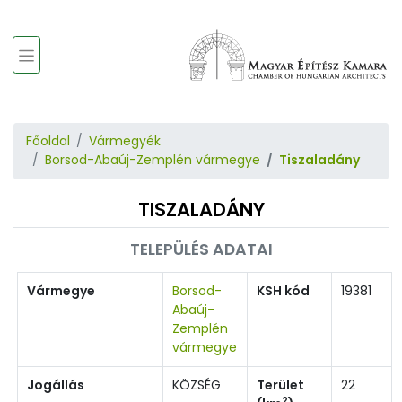
Főoldal
Vármegyék
Borsod-Abaúj-Zemplén vármegye
Tiszaladány
TISZALADÁNY
TELEPÜLÉS ADATAI
Vármegye
Borsod-
KSH kód
19381
Abaúj-
Zemplén
vármegye
Jogállás
KÖZSÉG
Terület
22
2