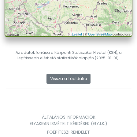
Leaflet
| ©
OpenStreetMap
contributors
Az adatok forrása a Központi Statisztikai Hivatal (KSH), a
legfrissebb elérhető statisztikák alapján (2025-01-01).
Vissza a főoldalra
ÁLTALÁNOS INFORMÁCIÓK
GYAKRAN ISMÉTELT KÉRDÉSEK (GY.I.K.)
FŐÉPÍTÉSZI RENDELET