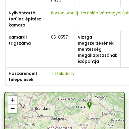
9870
Nyilvántartó
Borsod-Abaúj-Zemplén Vármegyei Épí
területi építész
kamara
Kamarai
05-0557
Vizsga
-
tagszáma
megszerzésének,
mentesség
megállapításának
időpontja
Hozzárendelt
Tiszaladány
települések
+
−