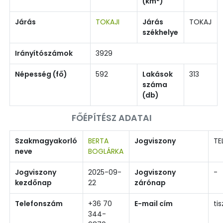
(km
)
Járás
TOKAJI
Járás
TOKAJ
székhelye
Irányítószámok
3929
Népesség (fő)
592
Lakások
313
száma
(db)
FŐÉPÍTÉSZ ADATAI
Szakmagyakorló
BERTA
Jogviszony
TE
neve
BOGLÁRKA
Jogviszony
2025-09-
Jogviszony
-
kezdőnap
22
zárónap
Telefonszám
+36 70
E-mail cím
ti
344-