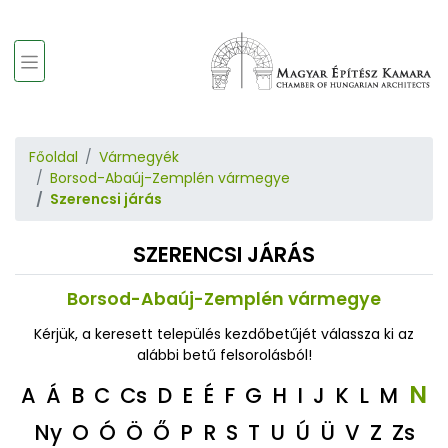
Főoldal
Vármegyék
Borsod-Abaúj-Zemplén vármegye
Szerencsi járás
SZERENCSI JÁRÁS
Borsod-Abaúj-Zemplén vármegye
Kérjük, a keresett település kezdőbetűjét válassza ki az
alábbi betű felsorolásból!
N
A
Á
B
C
Cs
D
E
É
F
G
H
I
J
K
L
M
Ny
O
Ó
Ö
Ő
P
R
S
T
U
Ú
Ü
V
Z
Zs