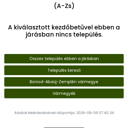
(A-Zs)
A kiválasztott kezdőbetűvel ebben a
járásban nincs település.
Összes település ebben a járásban
Település kereső
Borsod-Abaúj-Zemplén vármegye
Vármegyék
Adatok lekérdezésének időpontja: 2026-08-06 07:40:34